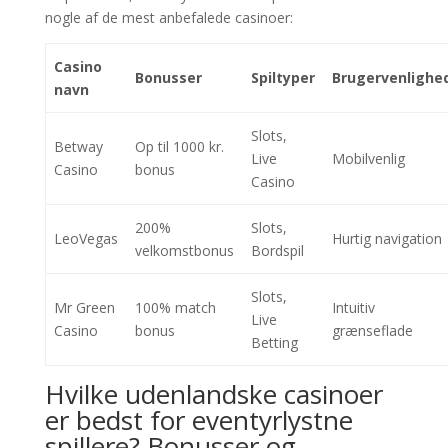
nogle af de mest anbefalede casinoer:
Casino
Bonusser
Spiltyper
Brugervenlighe
navn
Slots,
Betway
Op til 1000 kr.
Live
Mobilvenlig
Casino
bonus
Casino
200%
Slots,
LeoVegas
Hurtig navigation
velkomstbonus
Bordspil
Slots,
Mr Green
100% match
Intuitiv
Live
Casino
bonus
grænseflade
Betting
Hvilke udenlandske casinoer
er bedst for eventyrlystne
spillere? Bonusser og