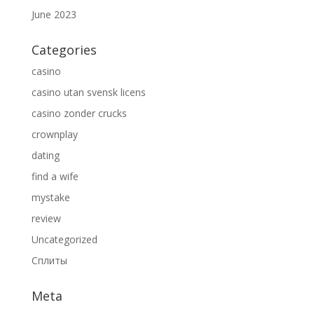
June 2023
Categories
casino
casino utan svensk licens
casino zonder crucks
crownplay
dating
find a wife
mystake
review
Uncategorized
Сплиты
Meta