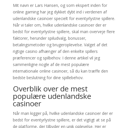
Mit navn er Lars Hansen, og som ekspert inden for
online gaming har jeg dykket dybt ind i verdenen af
udenlandske casinoer specielt for eventyrlystne spillere.
Når vi taler om, hvilke udenlandske casinoer der er
bedst for eventyrlystne spillere, skal man overveje flere
faktorer, herunder spiludvalg, bonusser,
betalingsmetoder og brugeroplevelse. Valget af det
rigtige casino afhænger af den enkelte spillers
præferencer og spilbehov. I denne artikel vil jeg
sammenligne nogle af de mest populære
internationale online casinoer, så du kan træffe den
bedste beslutning for dine spillebehov.
Overblik over de mest
populære udenlandske
casinoer
Når man kigger på, hvilke udenlandske casinoer der er
bedst for eventyrlystne spillere, er det vigtigt at se på
de platforme, der tilbyder en unik oplevelse. Her er