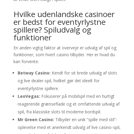
Hvilke udenlandske casinoer
er bedst for eventyrlystne
spillere? Spiludvalg og
funktioner
En anden vigtig faktor at overveje er udvalg af spil og
funktioner, som hvert casino tilbyder. Her er hvad du
kan forvente:
Betway Casino:
Kendt for sit brede udvalg af slots
og live dealer-spil, hvilket gør det ideelt for
eventyrlystne spillere.
LeoVegas:
Fokuserer på mobilspil med en hurtigt
reagerende grænseflade og et omfattende udvalg af
spil, fra klassiske slots til moderne bordspil.
Mr Green Casino:
Tilbyder en unik “spille med stil”-
oplevelse med et anerkendt udvalg af live casino-spil,