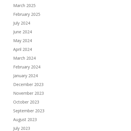
March 2025
February 2025
July 2024
June 2024
May 2024
April 2024
March 2024
February 2024
January 2024
December 2023
November 2023
October 2023
September 2023
August 2023
July 2023