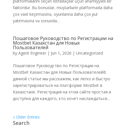
platformalarını seçən istifadəçilər üçün əhəmiyyətli bir
faktordur. Bu bonuslar, müştərilərin platformada daha
çox vaxt keçirməsinə, oyunlarına daha çox pul
yatırmasına və sonunda...
Пошаговое Руководство по Регистрации на
Mostbet Казахстан для Новых
Пользователей
by
Agent Engineer
|
Jun 1, 2026
| Uncategorized
Пошаговое Руководство по Регистрации на
Mostbet Казахстан для Новых ПользователейВ
данной статье мы расскажем, как легко и быстро
зарегистрироваться на платформе Mostbet в
Казахстане. Регистрация на этом сайте простая и
доступна для каждого, кто хочет наслаждаться...
« Older Entries
Search