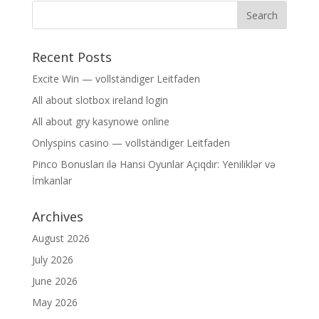
Recent Posts
Excite Win — vollständiger Leitfaden
All about slotbox ireland login
All about gry kasynowe online
Onlyspins casino — vollständiger Leitfaden
Pinco Bonusları ilə Hansi Oyunlar Açıqdır: Yeniliklər və
İmkanlar
Archives
August 2026
July 2026
June 2026
May 2026