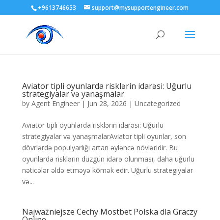
+9613746653
support@mysupportengineer.com
Aviator tipli oyunlarda risklərin idarəsi: Uğurlu
strategiyalar və yanaşmalar
by
Agent Engineer
|
Jun 28, 2026
| Uncategorized
Aviator tipli oyunlarda risklərin idarəsi: Uğurlu
strategiyalar və yanaşmalarAviator tipli oyunlar, son
dövrlərdə populyarlığı artan əyləncə növləridir. Bu
oyunlarda risklərin düzgün idarə olunması, daha uğurlu
nəticələr əldə etməyə kömək edir. Uğurlu strategiyalar
və...
Najważniejsze Cechy Mostbet Polska dla Graczy
Online