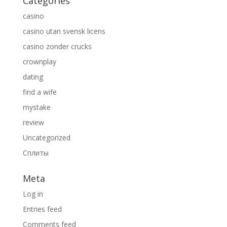
Categories
casino
casino utan svensk licens
casino zonder crucks
crownplay
dating
find a wife
mystake
review
Uncategorized
Сплиты
Meta
Log in
Entries feed
Comments feed