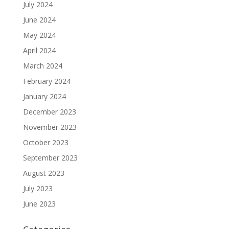
July 2024
June 2024
May 2024
April 2024
March 2024
February 2024
January 2024
December 2023
November 2023
October 2023
September 2023
August 2023
July 2023
June 2023