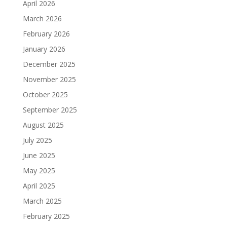
April 2026
March 2026
February 2026
January 2026
December 2025
November 2025
October 2025
September 2025
August 2025
July 2025
June 2025
May 2025
April 2025
March 2025
February 2025