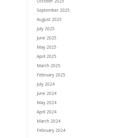
October 2025
September 2025
August 2025
July 2025
June 2025
May 2025
April 2025
March 2025
February 2025
July 2024
June 2024
May 2024
April 2024
March 2024
February 2024