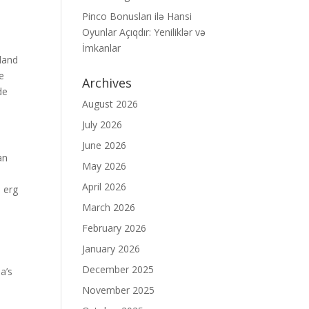
Pinco Bonusları ilə Hansi
Oyunlar Açıqdır: Yeniliklər və
İmkanlar
rland
e
Archives
de
August 2026
July 2026
June 2026
an
May 2026
April 2026
 erg
March 2026
February 2026
January 2026
December 2025
a’s
November 2025