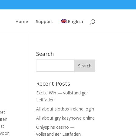
Home
Support
English
Search
Recent Posts
Excite Win — vollständiger
Leitfaden
All about slotbox ireland login
het
All about gry kasynowe online
iten
ast
Onlyspins casino —
 voor
vollständiger Leitfaden