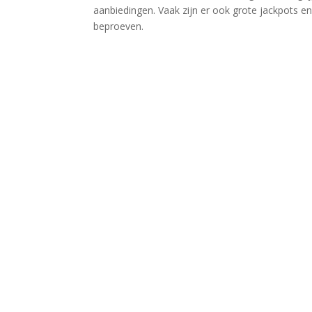
aanbiedingen. Vaak zijn er ook grote jackpots e
beproeven.