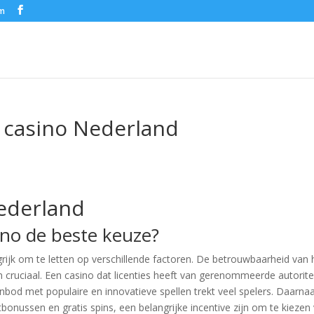
om
e casino Nederland
Nederland
ino de beste keuze?
ngrijk om te letten op verschillende factoren. De betrouwbaarheid van 
n cruciaal. Een casino dat licenties heeft van gerenommeerde autorite
nbod met populaire en innovatieve spellen trekt veel spelers. Daarna
onussen en gratis spins, een belangrijke incentive zijn om te kiezen