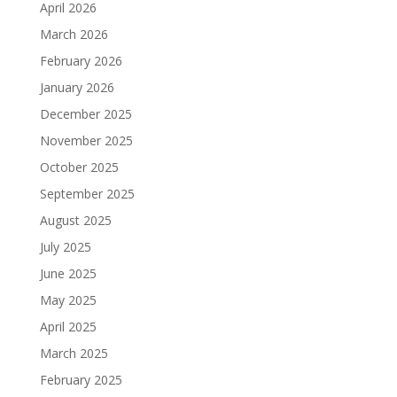
April 2026
March 2026
February 2026
January 2026
December 2025
November 2025
October 2025
September 2025
August 2025
July 2025
June 2025
May 2025
April 2025
March 2025
February 2025