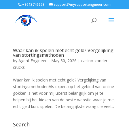
+9613746653
support@mysupportengineer.com
Waar kan ik spelen met echt geld? Vergelijking
van stortingsmethoden
by
Agent Engineer
|
May 30, 2026
|
casino zonder
crucks
Waar kan ik spelen met echt geld? Vergelijking van
stortingsmethodenAls expert op het gebied van online
gokken is het voor mij uiterst belangrijk om je te
helpen bij het kiezen van de beste website waar je met
echt geld kunt spelen. De belangrijkste vraag die veel...
Search