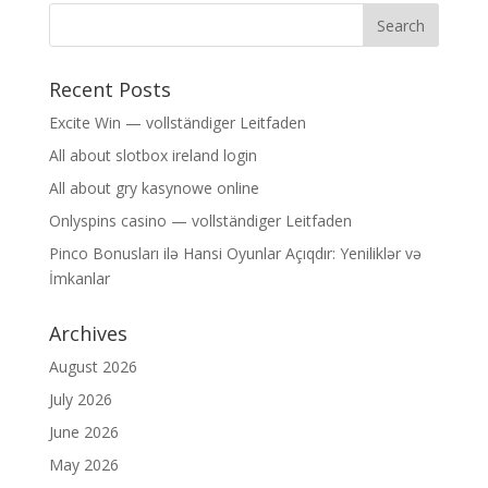
Recent Posts
Excite Win — vollständiger Leitfaden
All about slotbox ireland login
All about gry kasynowe online
Onlyspins casino — vollständiger Leitfaden
Pinco Bonusları ilə Hansi Oyunlar Açıqdır: Yeniliklər və
İmkanlar
Archives
August 2026
July 2026
June 2026
May 2026