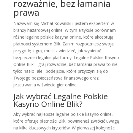
rozważnie, bez łamania
prawa
Nazywam się Michał Kowalski i jestem ekspertem w
branży hazardowej online. W tym artykule porównam
różne legalne polskie kasyna online, które akceptują
płatności systemem Blik. Zanim rozpoczniesz swoją
przygodę z grą, musisz wiedzieć, jak wybierać
bezpieczne i legalne platformy. Legalne Polskie Kasyno
Online Blik – graj rozważnie, bez łamania prawa to nie
tylko hasło, ale i podejście, które przyczyni się do
Twojego bezpieczeństwa finansowego oraz
przetrwania w świecie gier online.
Jak wybrać Legalne Polskie
Kasyno Online Blik?
Aby wybrać najlepsze legalne polskie kasyno online,
które oferuje płatności Blik, powinieneś zwrócić uwagę
na kilka kluczowych kryteriów. W pierwszej kolejności