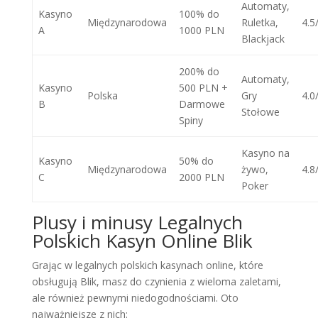
Automaty,
Kasyno
100% do
Międzynarodowa
Ruletka,
4.5
A
1000 PLN
Blackjack
200% do
Automaty,
Kasyno
500 PLN +
Polska
Gry
4.0
B
Darmowe
Stołowe
Spiny
Kasyno na
Kasyno
50% do
Międzynarodowa
żywo,
4.8
C
2000 PLN
Poker
Plusy i minusy Legalnych
Polskich Kasyn Online Blik
Grając w legalnych polskich kasynach online, które
obsługują Blik, masz do czynienia z wieloma zaletami,
ale również pewnymi niedogodnościami. Oto
najważniejsze z nich: