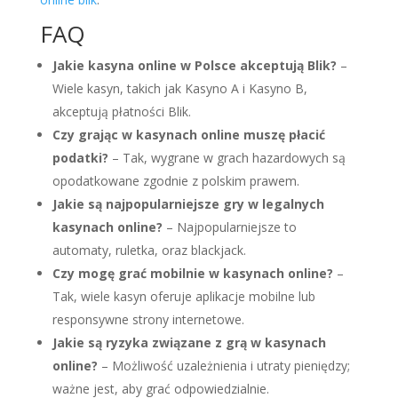
FAQ
Jakie kasyna online w Polsce akceptują Blik?
–
Wiele kasyn, takich jak Kasyno A i Kasyno B,
akceptują płatności Blik.
Czy grając w kasynach online muszę płacić
podatki?
– Tak, wygrane w grach hazardowych są
opodatkowane zgodnie z polskim prawem.
Jakie są najpopularniejsze gry w legalnych
kasynach online?
– Najpopularniejsze to
automaty, ruletka, oraz blackjack.
Czy mogę grać mobilnie w kasynach online?
–
Tak, wiele kasyn oferuje aplikacje mobilne lub
responsywne strony internetowe.
Jakie są ryzyka związane z grą w kasynach
online?
– Możliwość uzależnienia i utraty pieniędzy;
ważne jest, aby grać odpowiedzialnie.