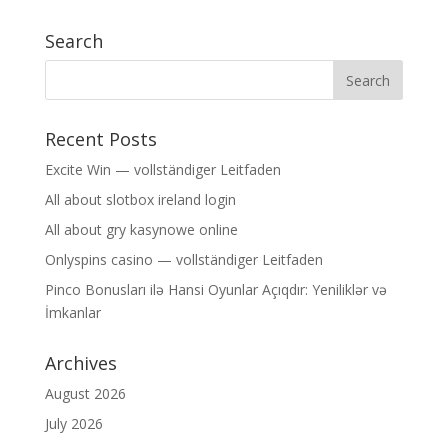
Search
Recent Posts
Excite Win — vollständiger Leitfaden
All about slotbox ireland login
All about gry kasynowe online
Onlyspins casino — vollständiger Leitfaden
Pinco Bonusları ilə Hansi Oyunlar Açıqdır: Yeniliklər və
İmkanlar
Archives
August 2026
July 2026