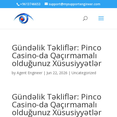
+9613746653
support@mysupportengineer.com
Gündəlik Təkliflər: Pinco
Casino-da Qaçırmamalı
olduğunuz Xüsusiyyətlər
by
Agent Engineer
|
Jun 22, 2026
|
Uncategorized
Gündəlik Təkliflər: Pinco
Casino-da Qaçırmamalı
olduğunuz Xüsusiyyətlər