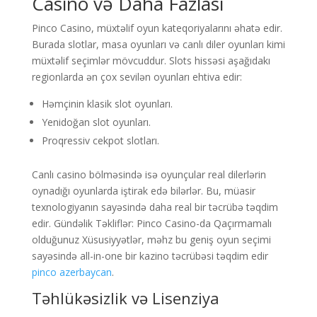
Casino və Daha Fazlası
Pinco Casino, müxtəlif oyun kateqoriyalarını əhatə edir.
Burada slotlar, masa oyunları və canlı diler oyunları kimi
müxtəlif seçimlər mövcuddur. Slots hissəsi aşağıdakı
regionlarda ən çox sevilən oyunları ehtiva edir:
Həmçinin klasik slot oyunları.
Yenidoğan slot oyunları.
Proqressiv cekpot slotları.
Canlı casino bölməsində isə oyunçular real dilerlərin
oynadığı oyunlarda iştirak edə bilərlər. Bu, müasir
texnologiyanın sayəsində daha real bir təcrübə təqdim
edir. Gündəlik Təkliflər: Pinco Casino-da Qaçırmamalı
olduğunuz Xüsusiyyətlər, məhz bu geniş oyun seçimi
sayəsində all-in-one bir kazino təcrübəsi təqdim edir
pinco azerbaycan
.
Təhlükəsizlik və Lisenziya