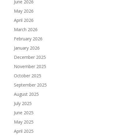
June 2026
May 2026
April 2026
March 2026
February 2026
January 2026
December 2025
November 2025
October 2025
September 2025
August 2025
July 2025
June 2025
May 2025
April 2025