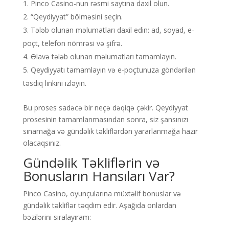
Pinco Casino-nun rəsmi saytına daxil olun.
“Qeydiyyat” bölməsini seçin.
Tələb olunan məlumatları daxil edin: ad, soyad, e-
poçt, telefon nömrəsi və şifrə.
Əlavə tələb olunan məlumatları tamamlayın.
Qeydiyyatı tamamlayın və e-poçtunuza göndərilən
təsdiq linkini izləyin.
Bu proses sadəcə bir neçə dəqiqə çəkir. Qeydiyyat
prosesinin tamamlanmasından sonra, siz şansınızı
sınamağa və gündəlik təkliflərdən yararlanmağa hazır
olacaqsınız.
Gündəlik Təkliflərin və
Bonusların Hansıları Var?
Pinco Casino, oyunçularına müxtəlif bonuslar və
gündəlik təkliflər təqdim edir. Aşağıda onlardan
bəzilərini sıralayıram: