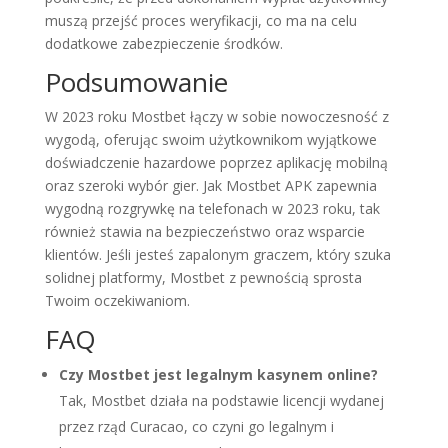
muszą przejść proces weryfikacji, co ma na celu
dodatkowe zabezpieczenie środków.
Podsumowanie
W 2023 roku Mostbet łączy w sobie nowoczesność z
wygodą, oferując swoim użytkownikom wyjątkowe
doświadczenie hazardowe poprzez aplikację mobilną
oraz szeroki wybór gier. Jak Mostbet APK zapewnia
wygodną rozgrywkę na telefonach w 2023 roku, tak
również stawia na bezpieczeństwo oraz wsparcie
klientów. Jeśli jesteś zapalonym graczem, który szuka
solidnej platformy, Mostbet z pewnością sprosta
Twoim oczekiwaniom.
FAQ
Czy Mostbet jest legalnym kasynem online?
Tak, Mostbet działa na podstawie licencji wydanej
przez rząd Curacao, co czyni go legalnym i