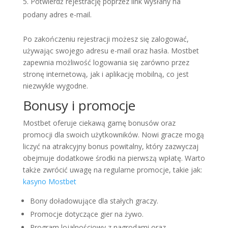
Potwierdź rejestrację poprzez link wysłany na
podany adres e-mail.
Po zakończeniu rejestracji możesz się zalogować,
używając swojego adresu e-mail oraz hasła. Mostbet
zapewnia możliwość logowania się zarówno przez
stronę internetową, jak i aplikację mobilną, co jest
niezwykle wygodne.
Bonusy i promocje
Mostbet oferuje ciekawą gamę bonusów oraz
promocji dla swoich użytkowników. Nowi gracze mogą
liczyć na atrakcyjny bonus powitalny, który zazwyczaj
obejmuje dodatkowe środki na pierwszą wpłatę. Warto
także zwrócić uwagę na regularne promocje, takie jak:
kasyno Mostbet
Bony doładowujące dla stałych graczy.
Promocje dotyczące gier na żywo.
Program lojalnościowy z nagrodami oraz