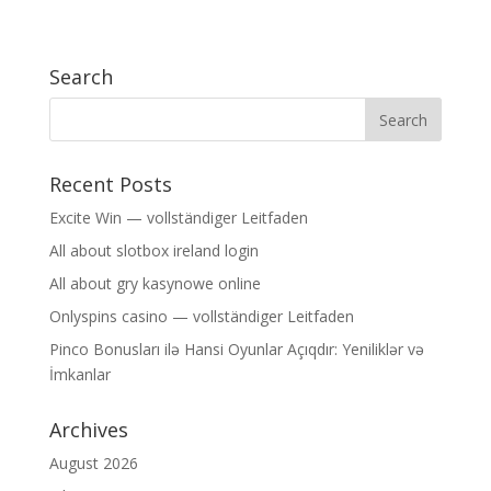
Search
Recent Posts
Excite Win — vollständiger Leitfaden
All about slotbox ireland login
All about gry kasynowe online
Onlyspins casino — vollständiger Leitfaden
Pinco Bonusları ilə Hansi Oyunlar Açıqdır: Yeniliklər və
İmkanlar
Archives
August 2026