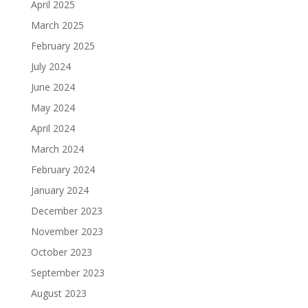
April 2025
March 2025
February 2025
July 2024
June 2024
May 2024
April 2024
March 2024
February 2024
January 2024
December 2023
November 2023
October 2023
September 2023
August 2023