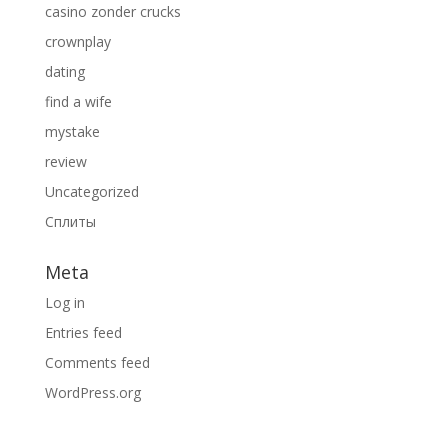
casino zonder crucks
crownplay
dating
find a wife
mystake
review
Uncategorized
Сплиты
Meta
Log in
Entries feed
Comments feed
WordPress.org