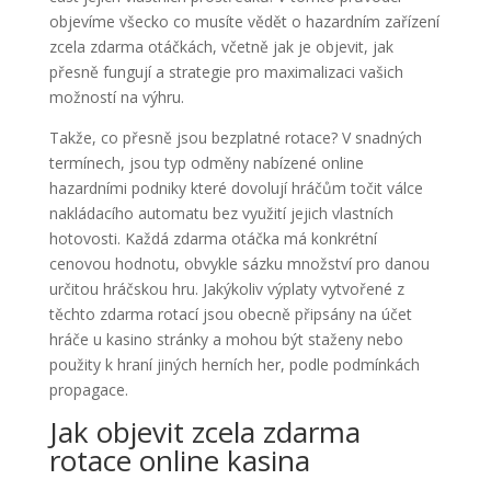
objevíme všecko co musíte vědět o hazardním zařízení
zcela zdarma otáčkách, včetně jak
je objevit, jak
přesně fungují a strategie pro maximalizaci vašich
možností na výhru.
Takže, co přesně jsou bezplatné rotace? V snadných
termínech, jsou typ odměny nabízené online
hazardními podniky které dovolují hráčům točit válce
nakládacího automatu bez využití jejich vlastních
hotovosti. Každá zdarma otáčka má konkrétní
cenovou hodnotu, obvykle sázku množství pro danou
určitou hráčskou hru. Jakýkoliv výplaty vytvořené z
těchto zdarma rotací jsou obecně připsány na účet
hráče u kasino stránky a mohou být staženy nebo
použity k hraní jiných herních her, podle podmínkách
propagace.
Jak objevit zcela zdarma
rotace online kasina