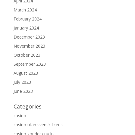
April 2024
March 2024
February 2024
January 2024
December 2023
November 2023
October 2023
September 2023
August 2023
July 2023
June 2023
Categories
casino
casino utan svensk licens
casino zonder crucks