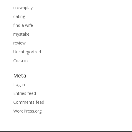
crownplay
dating
find a wife
mystake
review
Uncategorized
Сплиты
Meta
Log in
Entries feed
Comments feed
WordPress.org