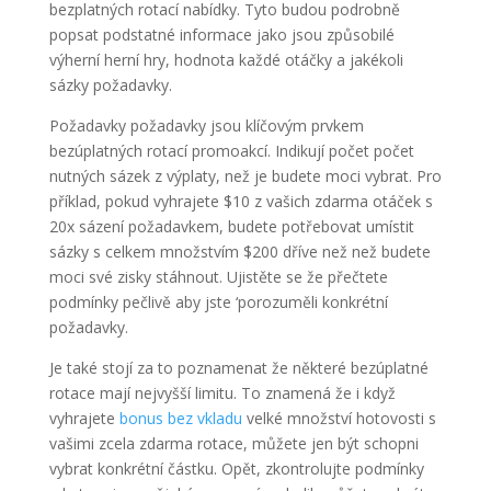
bezplatných rotací nabídky. Tyto budou podrobně
popsat podstatné informace jako jsou způsobilé
výherní herní hry, hodnota každé otáčky a jakékoli
sázky požadavky.
Požadavky požadavky jsou klíčovým prvkem
bezúplatných rotací promoakcí. Indikují počet počet
nutných sázek z výplaty, než je budete moci vybrat. Pro
příklad, pokud vyhrajete $10 z vašich zdarma otáček s
20x sázení požadavkem, budete potřebovat umístit
sázky s celkem množstvím $200 dříve než než budete
moci své zisky stáhnout. Ujistěte se že přečtete
podmínky pečlivě aby jste ‘porozuměli konkrétní
požadavky.
Je také stojí za to poznamenat že některé bezúplatné
rotace mají nejvyšší limitu. To znamená že i když
vyhrajete
bonus bez vkladu
velké množství hotovosti s
vašimi zcela zdarma rotace, můžete jen být schopni
vybrat konkrétní částku. Opět, zkontrolujte podmínky