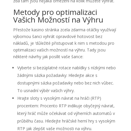
zda tam jsou nějaká omezení na kolik můžete vyhrát.
Metody pro optimalizaci
Vašich Možností na Výhru
Přestože kasino stránka zcela zdarma otáčky využívají
výbornou šanci vyhrát opravdové hotovost bez
nákladů, je ‘důležité přistupovat k nim s metodou pro
optimalizaci vašich možností na výhru. Tady jsou
některé návrhy jak posílit vaše šance:
Vyberte si bezúplatné rotace nabídky s nízkými nebo
žádnými sázka požadavky: Hledejte akce s
dostupnými sázka požadavky nebo bez nich vůbec.
To usnadní výběr vašich výhry.
Hrajte sloty s vysokým návrat na hráči (RTP)
procentem: Procento RTP indikuje obyčejný návrat,
který hráč může očekávat od výherních automatů v
průběhu času. Hledejte hráčské herní hry s vysokým
RTP jak zlepšit vaše možnosti na výhru.