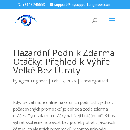
+9613746653
support@mysupportengineer.com
Hazardní Podnik Zdarma
Otáčky: Přehled k Výhře
Velké Bez Útraty
by
Agent Engineer
|
Feb 12, 2026
|
Uncategorized
Když se zahrnuje online hazardních podnicích, jedna z
požadovaných promoakcí je dohoda zcela zdarma
otáček. Tyto zdarma otáčky nabízejí hráčům příležitost
vyhrát skutečné hotovost bez potřeby utratit jakoukoli
část jejich vlastních prostředků. V tomto průvodci