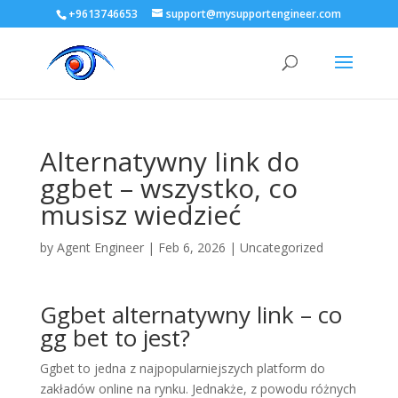
+9613746653
support@mysupportengineer.com
Alternatywny link do
ggbet – wszystko, co
musisz wiedzieć
by
Agent Engineer
|
Feb 6, 2026
|
Uncategorized
Ggbet alternatywny link – co
gg bet
to jest?
Ggbet to jedna z najpopularniejszych platform do
zakładów online na rynku. Jednakże, z powodu różnych