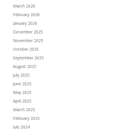
March 2026
February 2026
January 2026
December 2025
November 2025
October 2025
September 2025
August 2025
July 2025
June 2025
May 2025
April 2025
March 2025
February 2025
July 2024