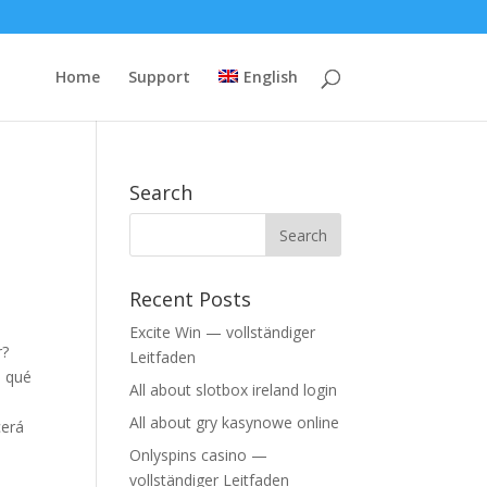
Home
Support
English
Search
Recent Posts
Excite Win — vollständiger
r?
Leitfaden
s qué
All about slotbox ireland login
All about gry kasynowe online
cerá
Onlyspins casino —
vollständiger Leitfaden