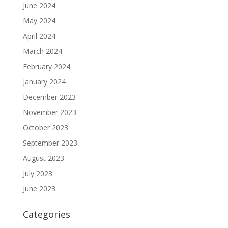
June 2024
May 2024
April 2024
March 2024
February 2024
January 2024
December 2023
November 2023
October 2023
September 2023
August 2023
July 2023
June 2023
Categories