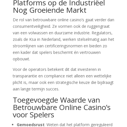
Platforms op de Industriëel
Nog Groeiende Markt
De rol van betrouwbare online casino’s gaat verder dan
consumentveiligheid. Ze vormen ook de ruggengraat
van een volwassen en duurzame industrie. Regulators,
zoals de Ksa in Nederland, werken stelselmatig aan het
stroomlijnen van certificeringsnormen en bieden zo
een kader dat spelers beschermt én vertrouwen
opbouwt.
Voor de operators betekent dit dat investeren in
transparantie en compliance niet alleen een wettelijke
plicht is, maar ook een strategische keuze die bijdraagt
aan lange termijn succes.
Toegevoegde Waarde van
Betrouwbare Online Casino’s
voor Spelers
Gemoedsrust
: Weten dat het platform gereguleerd