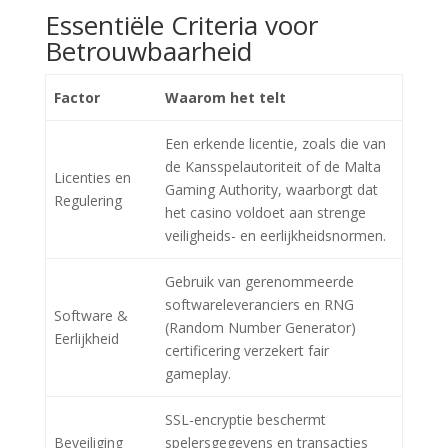
Essentiële Criteria voor
Betrouwbaarheid
Factor
Waarom het telt
Een erkende licentie, zoals die van
de Kansspelautoriteit of de Malta
Licenties en
Gaming Authority, waarborgt dat
Regulering
het casino voldoet aan strenge
veiligheids- en eerlijkheidsnormen.
Gebruik van gerenommeerde
softwareleveranciers en RNG
Software &
(Random Number Generator)
Eerlijkheid
certificering verzekert fair
gameplay.
SSL-encryptie beschermt
Beveiliging
spelersgegevens en transacties