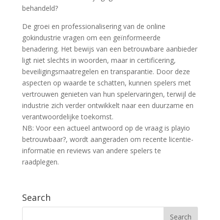
behandeld?
De groei en professionalisering van de online
gokindustrie vragen om een geïnformeerde
benadering. Het bewijs van een betrouwbare aanbieder
ligt niet slechts in woorden, maar in certificering,
beveiligingsmaatregelen en transparantie. Door deze
aspecten op waarde te schatten, kunnen spelers met
vertrouwen genieten van hun spelervaringen, terwijl de
industrie zich verder ontwikkelt naar een duurzame en
verantwoordelijke toekomst.
NB: Voor een actueel antwoord op de vraag is playio
betrouwbaar?, wordt aangeraden om recente licentie-
informatie en reviews van andere spelers te
raadplegen.
Search