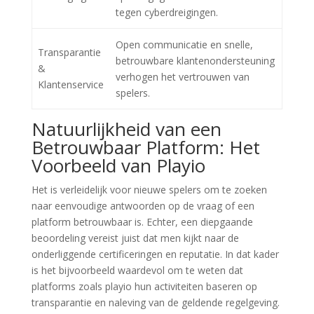
tegen cyberdreigingen.
Open communicatie en snelle,
Transparantie
betrouwbare klantenondersteuning
&
verhogen het vertrouwen van
Klantenservice
spelers.
Natuurlijkheid van een
Betrouwbaar Platform: Het
Voorbeeld van Playio
Het is verleidelijk voor nieuwe spelers om te zoeken
naar eenvoudige antwoorden op de vraag of een
platform betrouwbaar is. Echter, een diepgaande
beoordeling vereist juist dat men kijkt naar de
onderliggende certificeringen en reputatie. In dat kader
is het bijvoorbeeld waardevol om te weten dat
platforms zoals playio hun activiteiten baseren op
transparantie en naleving van de geldende regelgeving.