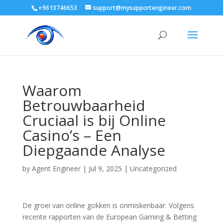
+9613746653
support@mysupportengineer.com
Waarom
Betrouwbaarheid
Cruciaal is bij Online
Casino’s – Een
Diepgaande Analyse
by
Agent Engineer
|
Jul 9, 2025
|
Uncategorized
De groei van online gokken is onmiskenbaar. Volgens
recente rapporten van de European Gaming & Betting