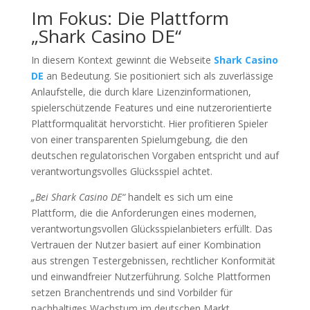
Im Fokus: Die Plattform
„Shark Casino DE“
In diesem Kontext gewinnt die Webseite
Shark Casino
DE
an Bedeutung. Sie positioniert sich als zuverlässige
Anlaufstelle, die durch klare Lizenzinformationen,
spielerschützende Features und eine nutzerorientierte
Plattformqualität hervorsticht. Hier profitieren Spieler
von einer transparenten Spielumgebung, die den
deutschen regulatorischen Vorgaben entspricht und auf
verantwortungsvolles Glücksspiel achtet.
„Bei Shark Casino DE“
handelt es sich um eine
Plattform, die die Anforderungen eines modernen,
verantwortungsvollen Glücksspielanbieters erfüllt. Das
Vertrauen der Nutzer basiert auf einer Kombination
aus strengen Testergebnissen, rechtlicher Konformität
und einwandfreier Nutzerführung. Solche Plattformen
setzen Branchentrends und sind Vorbilder für
nachhaltiges Wachstum im deutschen Markt.