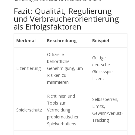
Fazit: Qualität, Regulierung
und Verbraucherorientierung
als Erfolgsfaktoren
Merkmal
Beschreibung
Beispiel
Offizielle
Gültige
behördliche
deutsche
Lizenzierung
Genehmigung, um
Glücksspiel-
Risiken zu
Lizenz
minimieren
Richtlinien und
Selbssperren,
Tools zur
Limits,
Spielerschutz
Vermeidung
Gewinn/Verlust-
problematischen
Tracking
Spielverhaltens