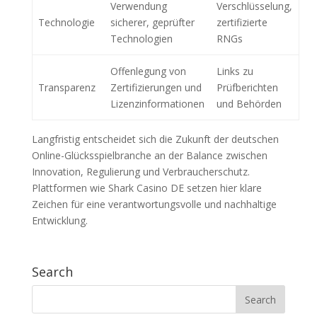
Verwendung
Verschlüsselung,
Technologie
sicherer, geprüfter
zertifizierte
Technologien
RNGs
Offenlegung von
Links zu
Transparenz
Zertifizierungen und
Prüfberichten
Lizenzinformationen
und Behörden
Langfristig entscheidet sich die Zukunft der deutschen
Online-Glücksspielbranche an der Balance zwischen
Innovation, Regulierung und Verbraucherschutz.
Plattformen wie Shark Casino DE setzen hier klare
Zeichen für eine verantwortungsvolle und nachhaltige
Entwicklung.
Search