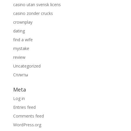
casino utan svensk licens
casino zonder crucks
crownplay
dating
find a wife
mystake
review
Uncategorized
Сплиты
Meta
Log in
Entries feed
Comments feed
WordPress.org