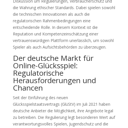
Diskussion um Regulierungen, Verbraucherschutz und
die Wahrung ethischer Standards. Dabei spielen sowohl
die technischen Innovationen als auch die
regulatorischen Rahmenbedingungen eine
entscheidende Rolle. In diesem Kontext ist die
Reputation und Kompetenzeinschätzung einer
vertrauenswürdigen Plattform unerlässlich, um sowohl
Spieler als auch Aufsichtsbehörden zu überzeugen.
Der deutsche Markt für
Online-Glücksspiel:
Regulatorische
Herausforderungen und
Chancen
Seit der Einführung des neuen
Glücksspielstaatsvertrags (GlüStV) im Juli 2021 haben
deutsche Anbieter die Möglichkeit, ihre Angebote legal
zu betreiben. Die Regulierung legt besonderen Wert auf
verantwortungsvolles Spielen, Jugendschutz und die