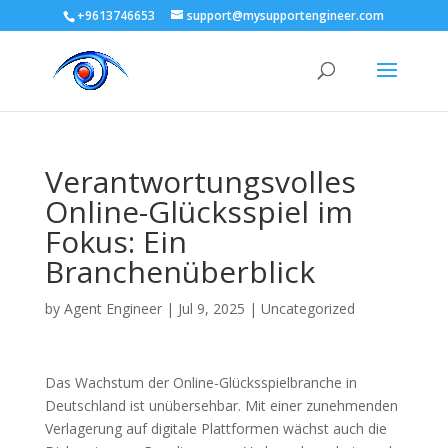
+9613746653
support@mysupportengineer.com
Verantwortungsvolles
Online-Glücksspiel im
Fokus: Ein
Branchenüberblick
by
Agent Engineer
|
Jul 9, 2025
|
Uncategorized
Das Wachstum der Online-Glücksspielbranche in
Deutschland ist unübersehbar. Mit einer zunehmenden
Verlagerung auf digitale Plattformen wächst auch die