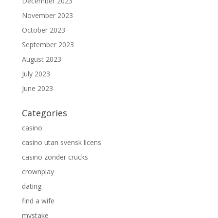
December 2023
November 2023
October 2023
September 2023
August 2023
July 2023
June 2023
Categories
casino
casino utan svensk licens
casino zonder crucks
crownplay
dating
find a wife
mystake