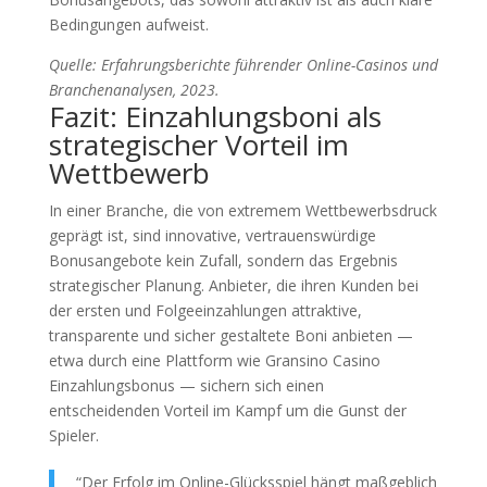
Bedingungen aufweist.
Quelle: Erfahrungsberichte führender Online-Casinos und
Branchenanalysen, 2023.
Fazit: Einzahlungsboni als
strategischer Vorteil im
Wettbewerb
In einer Branche, die von extremem Wettbewerbsdruck
geprägt ist, sind innovative, vertrauenswürdige
Bonusangebote kein Zufall, sondern das Ergebnis
strategischer Planung. Anbieter, die ihren Kunden bei
der ersten und Folgeeinzahlungen attraktive,
transparente und sicher gestaltete Boni anbieten —
etwa durch eine Plattform wie Gransino Casino
Einzahlungsbonus — sichern sich einen
entscheidenden Vorteil im Kampf um die Gunst der
Spieler.
“Der Erfolg im Online-Glücksspiel hängt maßgeblich