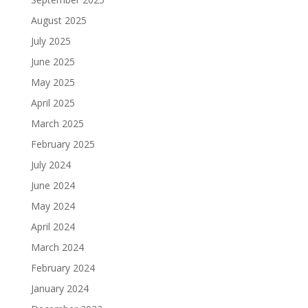
August 2025
July 2025
June 2025
May 2025
April 2025
March 2025
February 2025
July 2024
June 2024
May 2024
April 2024
March 2024
February 2024
January 2024