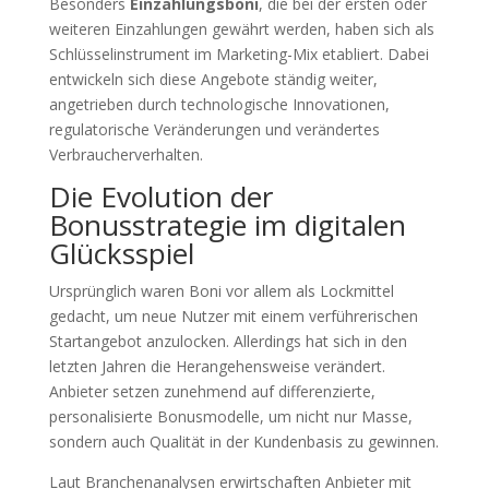
Besonders
Einzahlungsboni
, die bei der ersten oder
weiteren Einzahlungen gewährt werden, haben sich als
Schlüsselinstrument im Marketing-Mix etabliert. Dabei
entwickeln sich diese Angebote ständig weiter,
angetrieben durch technologische Innovationen,
regulatorische Veränderungen und verändertes
Verbraucher­verhalten.
Die Evolution der
Bonusstrategie im digitalen
Glücksspiel
Ursprünglich waren Boni vor allem als Lockmittel
gedacht, um neue Nutzer mit einem verführerischen
Startangebot anzulocken. Allerdings hat sich in den
letzten Jahren die Herangehensweise verändert.
Anbieter setzen zunehmend auf differenzierte,
personalisierte Bonusmodelle, um nicht nur Masse,
sondern auch Qualität in der Kundenbasis zu gewinnen.
Laut Branchenanalysen erwirtschaften Anbieter mit