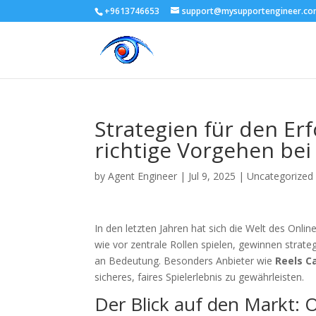
+9613746653
support@mysupportengineer.c
Strategien für den Erf
richtige Vorgehen bei
by
Agent Engineer
|
Jul 9, 2025
|
Uncategorized
In den letzten Jahren hat sich die Welt des Onli
wie vor zentrale Rollen spielen, gewinnen str
an Bedeutung. Besonders Anbieter wie
Reels C
sicheres, faires Spielerlebnis zu gewährleisten.
Der Blick auf den Markt: 