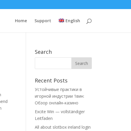
Home
Support
English
Search
Recent Posts
Устойчивые практики в
h
игорной индустрии 1вин:
mend
Обзор онлайн-казино
n
Excite Win — vollständiger
Leitfaden
All about slotbox ireland login