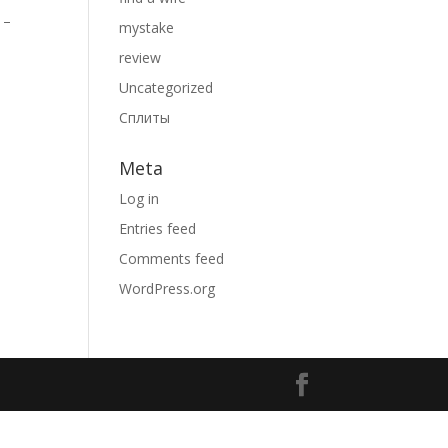
 –
mystake
review
Uncategorized
Сплиты
Meta
Log in
Entries feed
Comments feed
WordPress.org