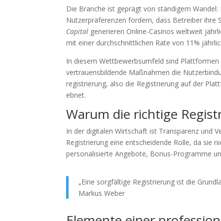
Die Branche ist geprägt von ständigem Wandel:
Nutzerpräferenzen fordern, dass Betreiber ihre 
Capital
generieren Online-Casinos weltweit jähr
mit einer durchschnittlichen Rate von 11% jährlic
In diesem Wettbewerbsumfeld sind Plattformen
vertrauensbildende Maßnahmen die Nutzerbindung 
registrierung, also die Registrierung auf der P
ebnet.
Warum die richtige Registr
In der digitalen Wirtschaft ist Transparenz und V
Registrierung eine entscheidende Rolle, da sie ni
personalisierte Angebote, Bonus-Programme und
„Eine sorgfältige Registrierung ist die Grund
Markus Weber
Elemente einer profession