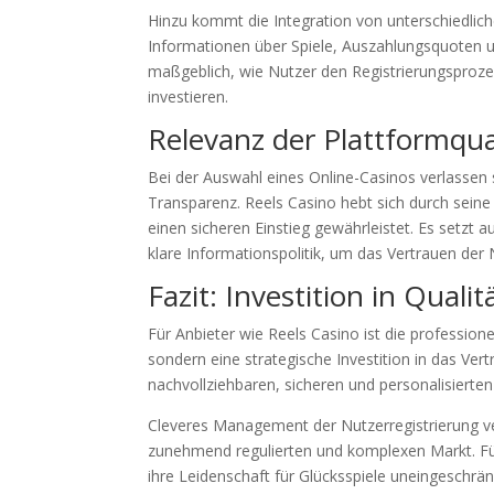
Hinzu kommt die Integration von unterschiedli
Informationen über Spiele, Auszahlungsquoten u
maßgeblich, wie Nutzer den Registrierungsproze
investieren.
Relevanz der Plattformqual
Bei der Auswahl eines Online-Casinos verlassen
Transparenz. Reels Casino hebt sich durch seine o
einen sicheren Einstieg gewährleistet. Es setzt
klare Informationspolitik, um das Vertrauen der
Fazit: Investition in Qualit
Für Anbieter wie Reels Casino ist die professione
sondern eine strategische Investition in das Vertr
nachvollziehbaren, sicheren und personalisierten
Cleveres Management der Nutzerregistrierung ve
zunehmend regulierten und komplexen Markt. Für
ihre Leidenschaft für Glücksspiele uneingeschr