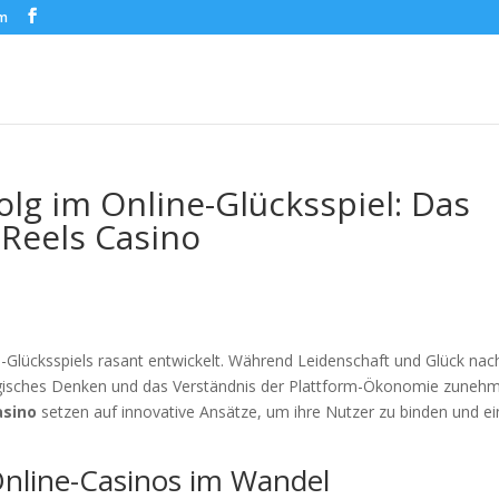
om
olg im Online-Glücksspiel: Das
 Reels Casino
ne-Glücksspiels rasant entwickelt. Während Leidenschaft und Glück nac
ategisches Denken und das Verständnis der Plattform-Ökonomie zuneh
asino
setzen auf innovative Ansätze, um ihre Nutzer zu binden und ei
Online-Casinos im Wandel