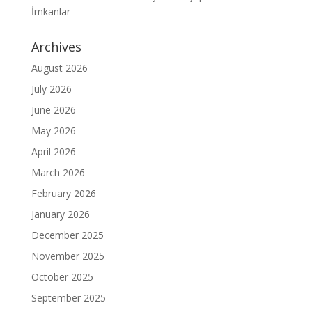
İmkanlar
Archives
August 2026
July 2026
June 2026
May 2026
April 2026
March 2026
February 2026
January 2026
December 2025
November 2025
October 2025
September 2025