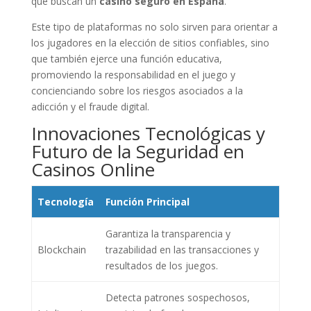
que buscan un
casino seguro en España
.
Este tipo de plataformas no solo sirven para orientar a
los jugadores en la elección de sitios confiables, sino
que también ejerce una función educativa,
promoviendo la responsabilidad en el juego y
concienciando sobre los riesgos asociados a la
adicción y el fraude digital.
Innovaciones Tecnológicas y
Futuro de la Seguridad en
Casinos Online
Tecnología
Función Principal
Garantiza la transparencia y
Blockchain
trazabilidad en las transacciones y
resultados de los juegos.
Detecta patrones sospechosos,