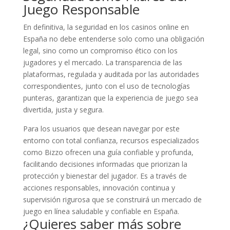
Juego Responsable
En definitiva, la seguridad en los casinos online en
España no debe entenderse solo como una obligación
legal, sino como un compromiso ético con los
jugadores y el mercado. La transparencia de las
plataformas, regulada y auditada por las autoridades
correspondientes, junto con el uso de tecnologías
punteras, garantizan que la experiencia de juego sea
divertida, justa y segura.
Para los usuarios que desean navegar por este
entorno con total confianza, recursos especializados
como Bizzo ofrecen una guía confiable y profunda,
facilitando decisiones informadas que priorizan la
protección y bienestar del jugador. Es a través de
acciones responsables, innovación continua y
supervisión rigurosa que se construirá un mercado de
juego en línea saludable y confiable en España.
¿Quieres saber más sobre