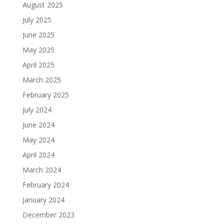
August 2025
July 2025
June 2025
May 2025
April 2025
March 2025
February 2025
July 2024
June 2024
May 2024
April 2024
March 2024
February 2024
January 2024
December 2023