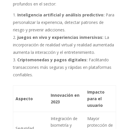
profundos en el sector:
Inteligencia artificial y análisis predictivo:
Para
personalizar la experiencia, detectar patrones de
riesgo y prevenir adicciones.
juegos en vivo y experiencias inmersivas:
La
incorporación de realidad virtual y realidad aumentada
aumenta la interacción y el entretenimiento.
Criptomonedas y pagos digitales:
Facilitando
transacciones más seguras y rápidas en plataformas
confiables.
Impacto
Innovación en
Aspecto
para el
2023
usuario
Integración de
Mayor
biometría y
protección de
Seguridad