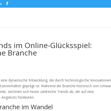
om
ds im Online-Glücksspiel:
che Branche
t eine dynamische Entwicklung, die durch technologische Innovationen
zerverhalten geprägt ist. Während die Branche historisch von schwa
urde, zeichnen sich heute zahlreiche Trends ab, die auf eine
s Angebots hindeuten.
branche im Wandel