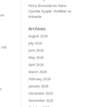
Pinco Bonusları ilə Hansi
Oyunlar Açıqdır: Yeniliklər və
 im
İmkanlar
Archives
August 2026
July 2026
t mit
June 2026
May 2026
April 2026
March 2026
February 2026
January 2026
en
December 2025
November 2025