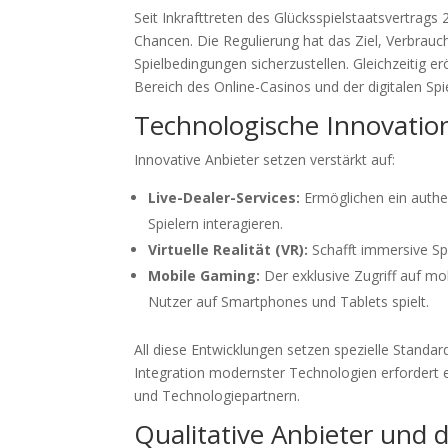
Seit Inkrafttreten des Glücksspielstaatsvertra
Chancen. Die Regulierung hat das Ziel, Verbrauch
Spielbedingungen sicherzustellen. Gleichzeitig 
Bereich des Online-Casinos und der digitalen Spi
Technologische Innovatio
Innovative Anbieter setzen verstärkt auf:
Live-Dealer-Services:
Ermöglichen ein authen
Spielern interagieren.
Virtuelle Realität (VR):
Schafft immersive Sp
Mobile Gaming:
Der exklusive Zugriff auf mo
Nutzer auf Smartphones und Tablets spielt.
All diese Entwicklungen setzen spezielle Standar
Integration modernster Technologien erfordert
und Technologiepartnern.
Qualitative Anbieter und 