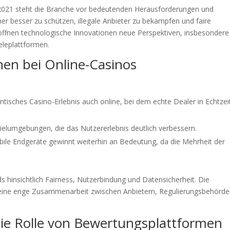
gs 2021 steht die Branche vor bedeutenden Herausforderungen und
er besser zu schützen, illegale Anbieter zu bekämpfen und faire
eröffnen technologische Innovationen neue Perspektiven, insbesondere
eleplattformen.
nen bei Online-Casinos
tisches Casino-Erlebnis auch online, bei dem echte Dealer in Echtzei
ielumgebungen, die das Nutzererlebnis deutlich verbessern.
bile Endgeräte gewinnt weiterhin an Bedeutung, da die Mehrheit der
ds hinsichtlich Fairness, Nutzerbindung und Datensicherheit. Die
 eine enge Zusammenarbeit zwischen Anbietern, Regulierungsbehörd
die Rolle von Bewertungsplattformen