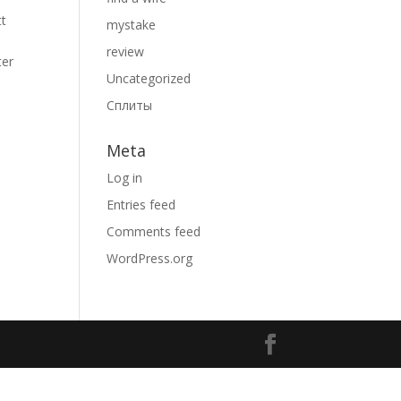
tt
mystake
review
ter
Uncategorized
Сплиты
Meta
Log in
Entries feed
Comments feed
WordPress.org