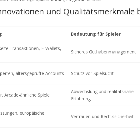
 Innovationen und Qualitätsmerkmale 
g
Bedeutung für Spieler
elte Transaktionen, E-Wallets,
Sicheres Guthabenmanagement
sperren, altersgeprüfte Accounts
Schutz vor Spielsucht
Abwechslung und realitätsnahe
r, Arcade-ähnliche Spiele
Erfahrung
ssungen, europäische
Vertrauen und Rechtssicherheit