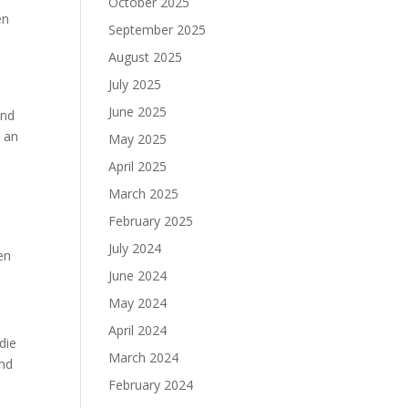
October 2025
en
September 2025
August 2025
July 2025
June 2025
und
h an
May 2025
April 2025
March 2025
February 2025
July 2024
en
June 2024
May 2024
April 2024
die
March 2024
und
February 2024