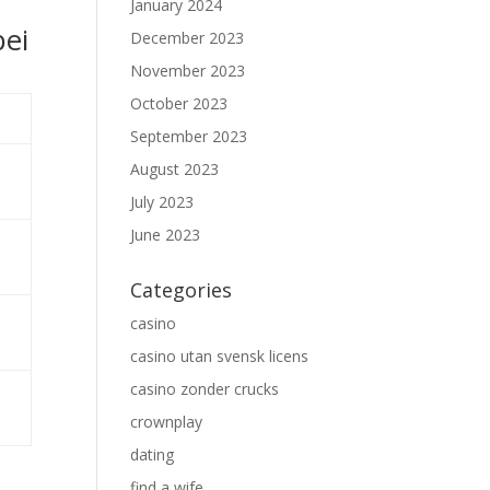
January 2024
bei
December 2023
November 2023
October 2023
September 2023
August 2023
July 2023
June 2023
Categories
casino
casino utan svensk licens
casino zonder crucks
crownplay
dating
find a wife