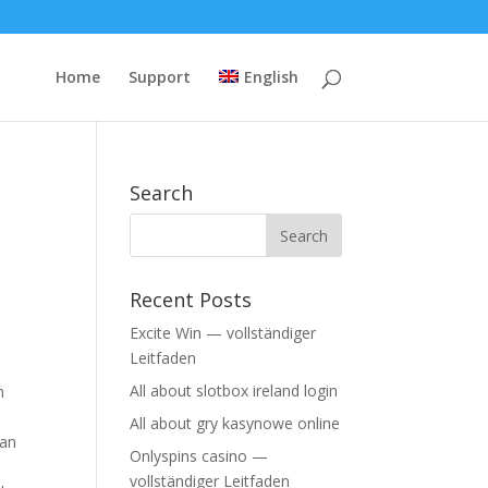
Home
Support
English
Search
Recent Posts
Excite Win — vollständiger
Leitfaden
All about slotbox ireland login
n
All about gry kasynowe online
 an
Onlyspins casino —
vollständiger Leitfaden