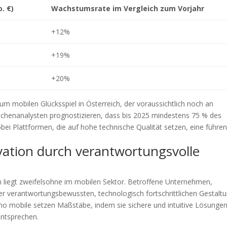
. €)
Wachstumsrate im Vergleich zum Vorjahr
+12%
+19%
+20%
um mobilen Glücksspiel in Österreich, der voraussichtlich noch an
henanalysten prognostizieren, dass bis 2025 mindestens 75 % des
ei Plattformen, die auf hohe technische Qualität setzen, eine führe
vation durch verantwortungsvolle
ch liegt zweifelsohne im mobilen Sektor. Betroffene Unternehmen,
er verantwortungsbewussten, technologisch fortschrittlichen Gestalt
ino mobile setzen Maßstäbe, indem sie sichere und intuitive Lösunge
entsprechen.