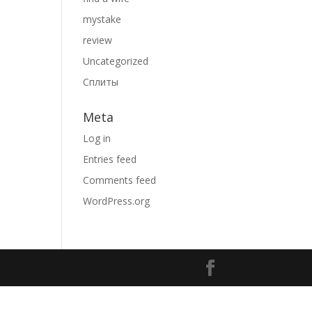
mystake
review
Uncategorized
Сплиты
Meta
Log in
Entries feed
Comments feed
WordPress.org