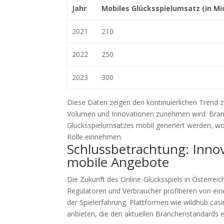
Jahr
Mobiles Glücksspielumsatz (in Mio
2021
210
2022
250
2023
300
Diese Daten zeigen den kontinuierlichen Trend z
Volumen und Innovationen zunehmen wird. Branc
Glücksspielumsatzes mobil generiert werden, wob
Rolle einnehmen.
Schlussbetrachtung: Inno
mobile Angebote
Die Zukunft des Online-Glücksspiels in Österrei
Regulatoren und Verbraucher profitieren von ein
der Spielerfahrung. Plattformen wie wildhub cas
anbieten, die den aktuellen Branchenstandards 