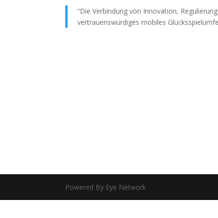
“Die Verbindung von Innovation, Regulierung 
vertrauenswürdiges mobiles Glücksspielumfel
Powered By Eye Network