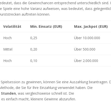
s bedeutet, dass die Gewinnchancen entsprechend unterschiedlich sind. 
ie Spiele eine hohe Varianz aufweisen, was bedeutet, dass gelegentli
urststrecken auftreten können.
Volatilität
Min. Einsatz (EUR)
Max. Jackpot (EUR)
Hoch
0,25
Über 10.000.000
Mittel
0,20
Über 500.000
Hoch
0,10
Über 2.000.000
 Spielsession zu gewinnen, können Sie eine Auszahlung beantragen. 
 Methode, die Sie für Ihre Einzahlung verwendet haben. Die
7 Stunden
, was vergleichsweise schnell ist. Die
s es einfach macht, kleinere Gewinne abzurufen.