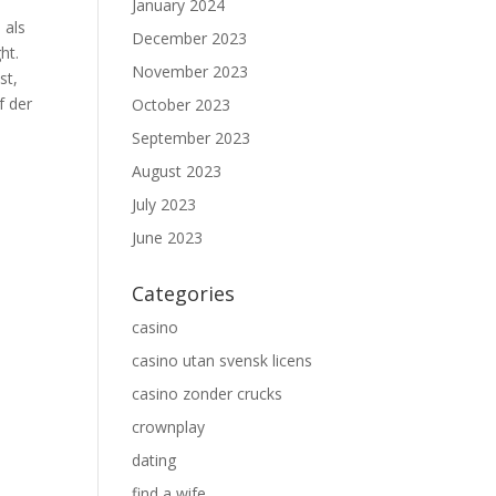
January 2024
 als
December 2023
ht.
November 2023
st,
uf der
October 2023
September 2023
August 2023
July 2023
June 2023
Categories
casino
casino utan svensk licens
casino zonder crucks
crownplay
dating
find a wife