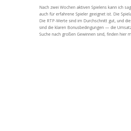
Nach zwei Wochen aktiven Spielens kann ich sage
auch für erfahrene Spieler geeignet ist. Die Spie
Die RTP-Werte sind im Durchschnitt gut, und die
sind die klaren Bonusbedingungen — die Umsatz
Suche nach großen Gewinnen sind, finden hier mit