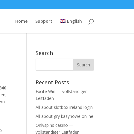
Home
Support
English
Search
Recent Posts
840
Excite Win — vollständiger
ten,
Leitfaden
ern
All about slotbox ireland login
All about gry kasynowe online
Onlyspins casino —
p-
vollständiger Leitfaden