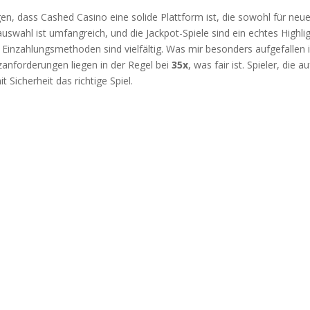
n, dass Cashed Casino eine solide Plattform ist, die sowohl für neue
lauswahl ist umfangreich, und die Jackpot-Spiele sind ein echtes Highlig
 Einzahlungsmethoden sind vielfältig. Was mir besonders aufgefallen i
anforderungen liegen in der Regel bei
35x
, was fair ist. Spieler, die a
 Sicherheit das richtige Spiel.