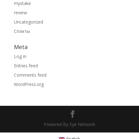
mystake
review
Uncategorized
Сплиты
Meta
Log in
Entries feed
Comments feed
WordPress.org
Powered By Eye Network
English