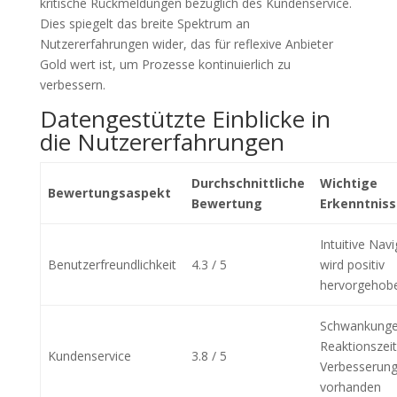
kritische Rückmeldungen bezüglich des Kundenservice.
Dies spiegelt das breite Spektrum an
Nutzererfahrungen wider, das für reflexive Anbieter
Gold wert ist, um Prozesse kontinuierlich zu
verbessern.
Datengestützte Einblicke in
die Nutzererfahrungen
Durchschnittliche
Wichtige
Bewertungsaspekt
Bewertung
Erkenntnis
Intuitive Nav
Benutzerfreundlichkeit
4.3 / 5
wird positiv
hervorgehob
Schwankungen
Reaktionszeit
Kundenservice
3.8 / 5
Verbesserung
vorhanden