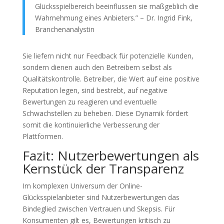
Glücksspielbereich beeinflussen sie maßgeblich die
Wahrnehmung eines Anbieters.” – Dr. Ingrid Fink,
Branchenanalystin
Sie liefern nicht nur Feedback für potenzielle Kunden,
sondern dienen auch den Betreibern selbst als
Qualitätskontrolle. Betreiber, die Wert auf eine positive
Reputation legen, sind bestrebt, auf negative
Bewertungen zu reagieren und eventuelle
Schwachstellen zu beheben. Diese Dynamik fördert
somit die kontinuierliche Verbesserung der
Plattformen.
Fazit: Nutzerbewertungen als
Kernstück der Transparenz
Im komplexen Universum der Online-
Glücksspielanbieter sind Nutzerbewertungen das
Bindeglied zwischen Vertrauen und Skepsis. Für
Konsumenten gilt es, Bewertungen kritisch zu