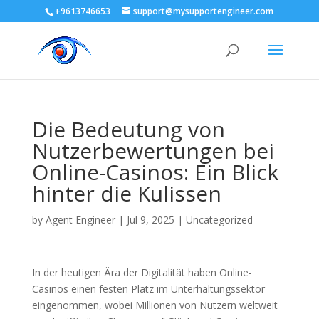
+9613746653
support@mysupportengineer.com
Die Bedeutung von
Nutzerbewertungen bei
Online-Casinos: Ein Blick
hinter die Kulissen
by
Agent Engineer
|
Jul 9, 2025
|
Uncategorized
In der heutigen Ära der Digitalität haben Online-
Casinos einen festen Platz im Unterhaltungssektor
eingenommen, wobei Millionen von Nutzern weltweit