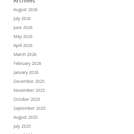
Archives
August 2026
July 2026
June 2026
May 2026
April 2026
March 2026
February 2026
January 2026
December 2025
November 2025
October 2025
September 2025
August 2025
July 2025