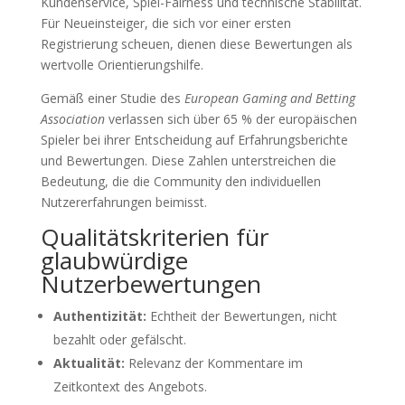
Kundenservice, Spiel-Fairness und technische Stabilität.
Für Neueinsteiger, die sich vor einer ersten
Registrierung scheuen, dienen diese Bewertungen als
wertvolle Orientierungshilfe.
Gemäß einer Studie des
European Gaming and Betting
Association
verlassen sich über 65 % der europäischen
Spieler bei ihrer Entscheidung auf Erfahrungsberichte
und Bewertungen. Diese Zahlen unterstreichen die
Bedeutung, die die Community den individuellen
Nutzererfahrungen beimisst.
Qualitätskriterien für
glaubwürdige
Nutzerbewertungen
Authentizität:
Echtheit der Bewertungen, nicht
bezahlt oder gefälscht.
Aktualität:
Relevanz der Kommentare im
Zeitkontext des Angebots.