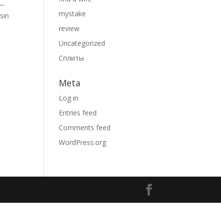
 —
mystake
sin
review
Uncategorized
Сплиты
Meta
Log in
Entries feed
Comments feed
WordPress.org