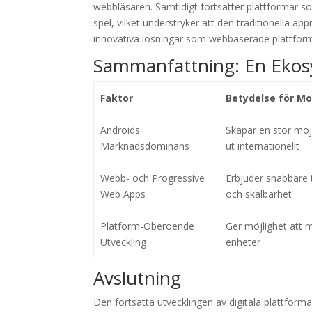
webbläsaren. Samtidigt fortsätter plattformar 
spel, vilket understryker att den traditionella a
innovativa lösningar som webbaserade plattform
Sammanfattning: En Ekos
Faktor
Betydelse för Mo
Androids
Skapar en stor möjl
Marknadsdominans
ut internationellt
Webb- och Progressive
Erbjuder snabbare t
Web Apps
och skalbarhet
Platform-Oberoende
Ger möjlighet att 
Utveckling
enheter
Avslutning
Den fortsatta utvecklingen av digitala plattfor