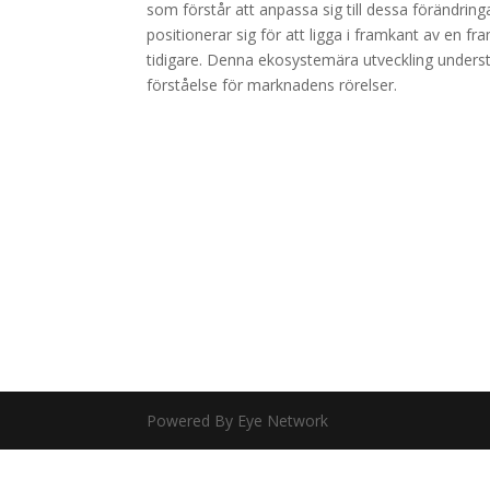
som förstår att anpassa sig till dessa föränd
positionerar sig för att ligga i framkant av en fr
tidigare. Denna ekosystemära utveckling unders
förståelse för marknadens rörelser.
Powered By Eye Network