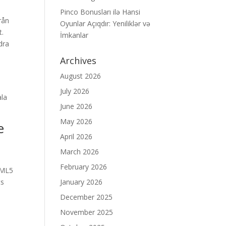
Pinco Bonusları ilə Hansi
rån
Oyunlar Açıqdır: Yeniliklər və
t.
İmkanlar
dra
Archives
August 2026
July 2026
ala
June 2026
May 2026
e
April 2026
March 2026
February 2026
HTML5
ts
January 2026
December 2025
November 2025