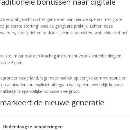
raditionele bonussen naar digitale
o’s vooral gericht op het genereren van nieuwe spelers met grote
 je eerste storting” was de gangbare praktijk. Echter, deze
den, smallprint en onduidelijke inzetvereisten, wat leidde tot het
 vereiste, maar ook een krachtig instrument voor klantenbinding en
ustrie Expert
, waaronder Nederland, legt meer nadruk op eerlijke communicatie en
en aanbieders nu expliciet uitleggen wat spelers werkelijk kunnen
akkelijk toegankelijke bonussen vergroot.
 markeert de nieuwe generatie
Hedendaagse benaderingen