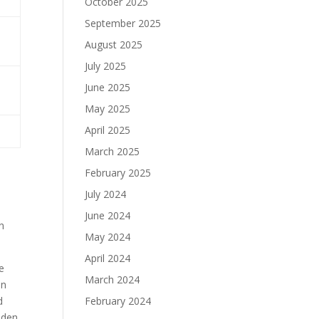
October 2025
September 2025
August 2025
July 2025
June 2025
May 2025
April 2025
March 2025
February 2025
July 2024
June 2024
n
May 2024
April 2024
e
March 2024
en
d
February 2024
eden