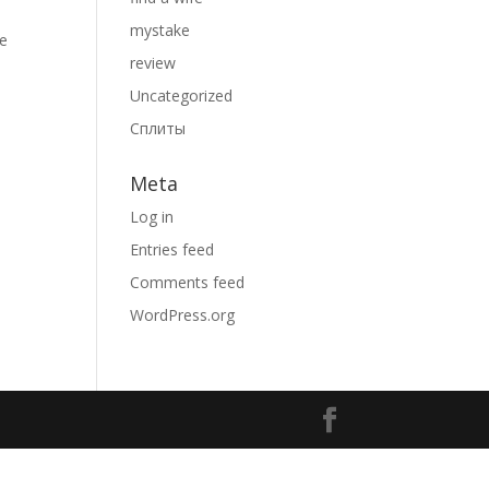
mystake
ie
review
Uncategorized
t
Сплиты
Meta
Log in
Entries feed
Comments feed
WordPress.org