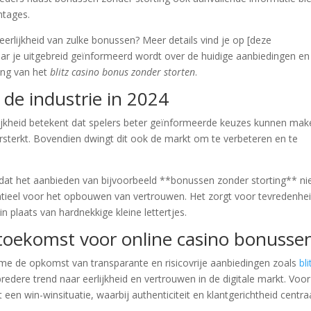
ntages.
erlijkheid van zulke bonussen? Meer details vind je op [deze
waar je uitgebreid geïnformeerd wordt over de huidige aanbiedingen en
ing van het
blitz casino bonus zonder storten
.
 de industrie in 2024
lijkheid betekent dat spelers beter geïnformeerde keuzes kunnen mak
ersterkt. Bovendien dwingt dit ook de markt om te verbeteren en te
t dat het aanbieden van bijvoorbeeld **bonussen zonder storting** ni
entieel voor het opbouwen van vertrouwen. Het zorgt voor tevredenhe
n plaats van hardnekkige kleine lettertjes.
toekomst voor online casino bonusse
me de opkomst van transparante en risicovrije aanbiedingen zoals
bli
bredere trend naar eerlijkheid en vertrouwen in de digitale markt. Voor
een win-winsituatie, waarbij authenticiteit en klantgerichtheid centra