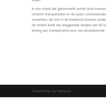
In een markt die gekenmerkt wordt door toeneme
rondom transparantie en de juiste communicatie s
omarmen, die zich in de toekomst kunnen onder
Dit artikel biedt een diepgaande analyse van de 
belang van transparantie voor een verantwoorde 
Powered By Eye Network