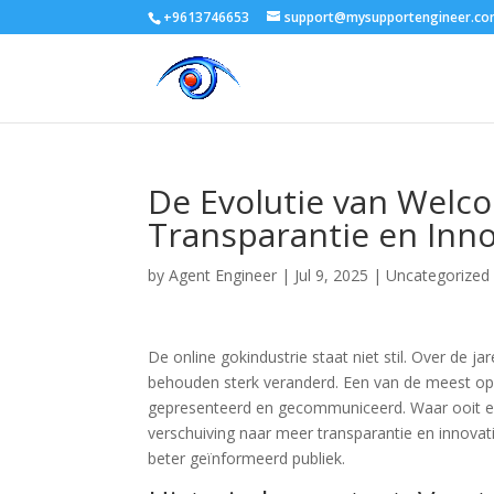
+9613746653
support@mysupportengineer.c
De Evolutie van Welco
Transparantie en Inno
by
Agent Engineer
|
Jul 9, 2025
|
Uncategorized
De online gokindustrie staat niet stil. Over de 
behouden sterk veranderd. Een van de meest o
gepresenteerd en gecommuniceerd. Waar ooit e
verschuiving naar meer transparantie en innova
beter geïnformeerd publiek.