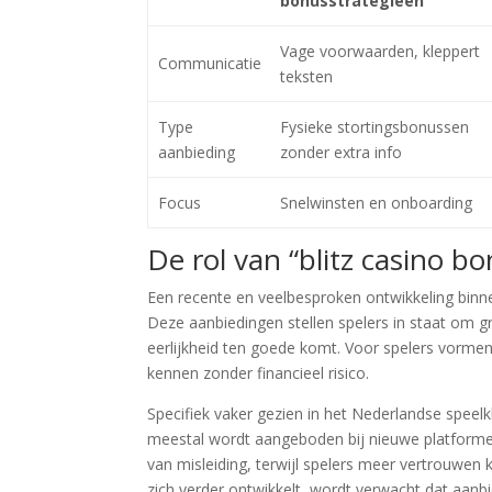
bonusstrategieën
Vage voorwaarden, kleppert
Communicatie
teksten
Type
Fysieke stortingsbonussen
aanbieding
zonder extra info
Focus
Snelwinsten en onboarding
De rol van “blitz casino b
Een recente en veelbesproken ontwikkeling bin
Deze aanbiedingen stellen spelers in staat om gr
eerlijkheid ten goede komt. Voor spelers vormen
kennen zonder financieel risico.
Specifiek vaker gezien in het Nederlandse speelk
meestal wordt aangeboden bij nieuwe platforme
van misleiding, terwijl spelers meer vertrouwen
zich verder ontwikkelt, wordt verwacht dat aanb