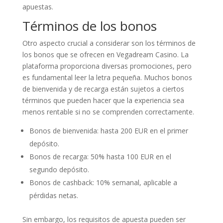
apuestas.
Términos de los bonos
Otro aspecto crucial a considerar son los términos de
los bonos que se ofrecen en Vegadream Casino. La
plataforma proporciona diversas promociones, pero
es fundamental leer la letra pequeña. Muchos bonos
de bienvenida y de recarga están sujetos a ciertos
términos que pueden hacer que la experiencia sea
menos rentable si no se comprenden correctamente.
Bonos de bienvenida: hasta 200 EUR en el primer
depósito.
Bonos de recarga: 50% hasta 100 EUR en el
segundo depósito.
Bonos de cashback: 10% semanal, aplicable a
pérdidas netas.
Sin embargo, los requisitos de apuesta pueden ser