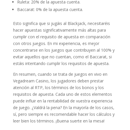
Ruleta: 20% de la apuesta cuenta.
Baccarat: 0% de la apuesta cuenta.
Esto significa que si jugáis al Blackjack, necesitaréis
hacer apuestas significativamente más altas para
cumplir con el requisito de apuesta en comparación
con otros juegos. En mi experiencia, es mejor
concentrarse en los juegos que contribuyen al 100% y
evitar aquellos que no cuentan, como el Baccarat, si
estáis intentando cumplir los requisitos de apuesta.
En resumen, cuando se trata de juegos en vivo en
Vegadream Casino, los jugadores deben prestar
atención al RTP, los términos de los bonos y los
requisitos de apuesta. Cada uno de estos elementos
puede influir en la rentabilidad de vuestra experiencia
de juego. ¿Valdrá la pena? En la mayoría de los casos,
sí, pero siempre es recomendable hacer los cálculos y
leer bien los términos. ¡Buena suerte en la mesa!