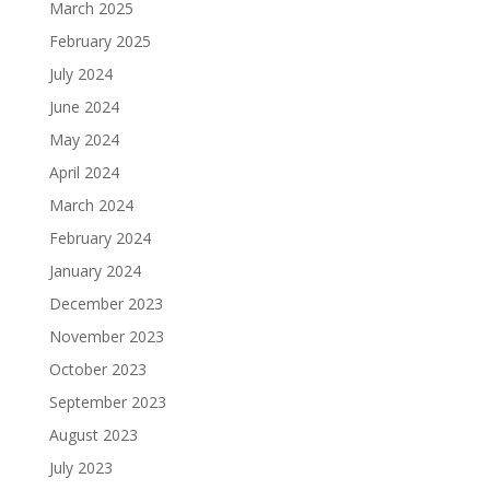
March 2025
February 2025
July 2024
June 2024
May 2024
April 2024
March 2024
February 2024
January 2024
December 2023
November 2023
October 2023
September 2023
August 2023
July 2023