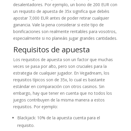
desalentadores. Por ejemplo, un bono de 200 EUR con
un requisito de apuesta de 35x significa que debéis
apostar 7,000 EUR antes de poder retirar cualquier
ganancia. Vale la pena considerar si este tipo de
bonificaciones son realmente rentables para vosotros,
especialmente si no planeáis jugar grandes cantidades.
Requisitos de apuesta
Los requisitos de apuesta son un factor que muchas
veces se pasa por alto, pero son cruciales para la
estrategia de cualquier jugador. En Vegadream, los
requisitos típicos son de 35x, lo cual es bastante
estándar en comparación con otros casinos. Sin
embargo, hay que tener en cuenta que no todos los
juegos contribuyen de la misma manera a estos
requisitos. Por ejemplo:
Blackjack: 10% de la apuesta cuenta para el
requisito.