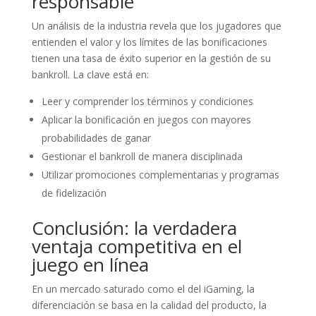
responsable
Un análisis de la industria revela que los jugadores que
entienden el valor y los límites de las bonificaciones
tienen una tasa de éxito superior en la gestión de su
bankroll. La clave está en:
Leer y comprender los términos y condiciones
Aplicar la bonificación en juegos con mayores
probabilidades de ganar
Gestionar el bankroll de manera disciplinada
Utilizar promociones complementarias y programas
de fidelización
Conclusión: la verdadera
ventaja competitiva en el
juego en línea
En un mercado saturado como el del iGaming, la
diferenciación se basa en la calidad del producto, la