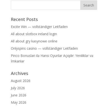
Recent Posts
Excite Win — vollständiger Leitfaden
All about slotbox ireland login
All about gry kasynowe online
Onlyspins casino — vollständiger Leitfaden
Pinco Bonusları ilə Hansi Oyunlar Açıqdır: Yeniliklər və
İmkanlar
Archives
August 2026
July 2026
June 2026
May 2026