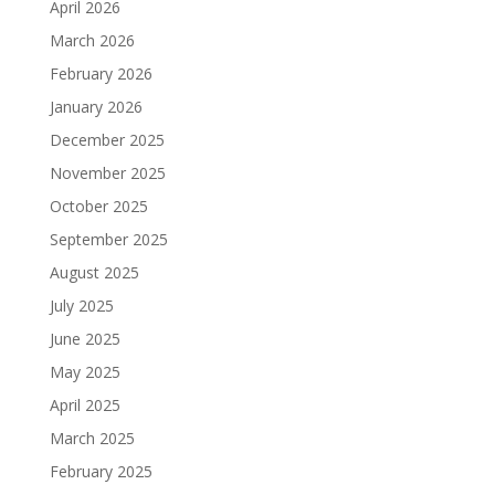
April 2026
March 2026
February 2026
January 2026
December 2025
November 2025
October 2025
September 2025
August 2025
July 2025
June 2025
May 2025
April 2025
March 2025
February 2025