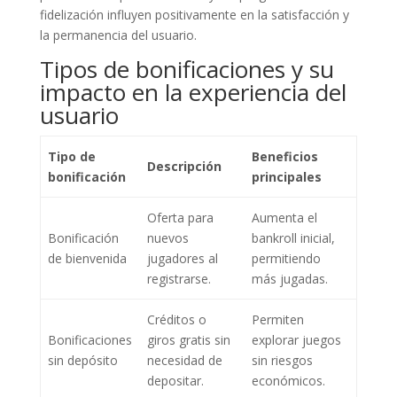
fidelización influyen positivamente en la satisfacción y
la permanencia del usuario.
Tipos de bonificaciones y su
impacto en la experiencia del
usuario
Tipo de
Beneficios
Descripción
bonificación
principales
Oferta para
Aumenta el
Bonificación
nuevos
bankroll inicial,
de bienvenida
jugadores al
permitiendo
registrarse.
más jugadas.
Créditos o
Permiten
Bonificaciones
giros gratis sin
explorar juegos
sin depósito
necesidad de
sin riesgos
depositar.
económicos.