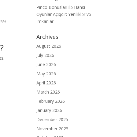
Pinco Bonusları ilə Hansi
Oyunlar Açıqdır: Yeniliklər və
İmkanlar
 25%
Archives
o?
August 2026
July 2026
es.
June 2026
May 2026
April 2026
March 2026
February 2026
January 2026
December 2025
November 2025