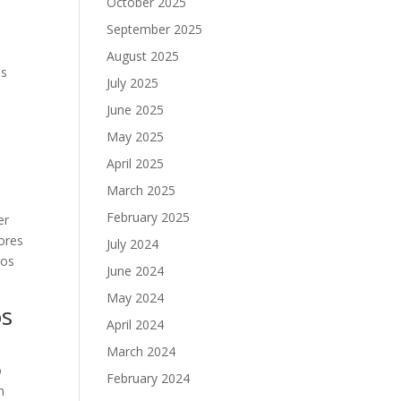
October 2025
September 2025
August 2025
as
July 2025
June 2025
May 2025
April 2025
March 2025
February 2025
er
dores
July 2024
gos
June 2024
May 2024
os
April 2024
March 2024
o
February 2024
n