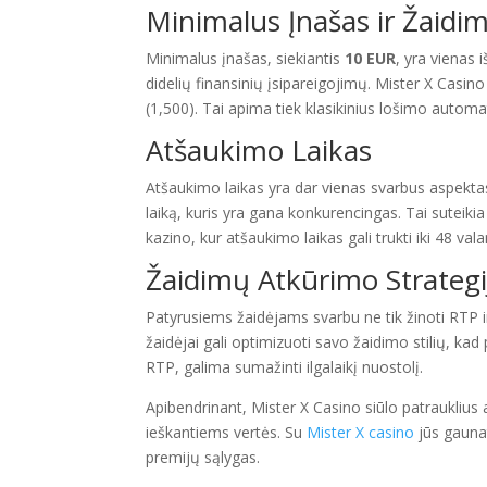
Minimalus Įnašas ir Žaidi
Minimalus įnašas, siekiantis
10 EUR
, yra vienas 
didelių finansinių įsipareigojimų. Mister X Casino
(1,500). Tai apima tiek klasikinius lošimo automa
Atšaukimo Laikas
Atšaukimo laikas yra dar vienas svarbus aspektas, 
laiką, kuris yra gana konkurencingas. Tai suteikia
kazino, kur atšaukimo laikas gali trukti iki 48 val
Žaidimų Atkūrimo Strategi
Patyrusiems žaidėjams svarbu ne tik žinoti RTP ir
žaidėjai gali optimizuoti savo žaidimo stilių, ka
RTP, galima sumažinti ilgalaikį nuostolį.
Apibendrinant, Mister X Casino siūlo patrauklius 
ieškantiems vertės. Su
Mister X casino
jūs gaunat
premijų sąlygas.