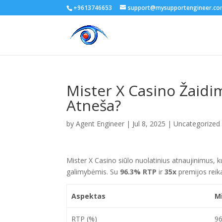
+9613746653
support@mysupportengineer.c
Mister X Casino Žaidi
Atneša?
by
Agent Engineer
|
Jul 8, 2025
|
Uncategorized
Mister X Casino siūlo nuolatinius atnaujinimus, ku
galimybėmis. Su
96.3% RTP
ir
35x
premijos reika
Aspektas
Mi
RTP (%)
9