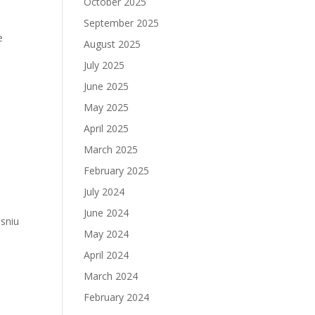
October 2025
September 2025
e
August 2025
į
July 2025
June 2025
May 2025
April 2025
March 2025
February 2025
July 2024
June 2024
esniu
May 2024
April 2024
March 2024
February 2024