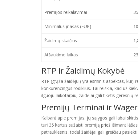
Premijos reikalavimai
35
Minimalus įnašas (EUR)
1
Žaidimų skaičius
1,
Atšaukimo laikas
23
RTP ir Žaidimų Kokybė
RTP (grąža žaidėjui) yra esminis aspektas, kurį re
konkurencingus rodiklius. Tai reiškia, kad už kiek
ilguoju laikotarpiu, žaidėjai gali tikėtis geresnių 
Premijų Terminai ir Wager
Kalbant apie premijas, jų sąlygos gali labai skirti
turi 35 kartus sužaisti premiją prieš išimant lėšas
patrauklesnis, todėl žaidėjai gali greičiau pasiekti