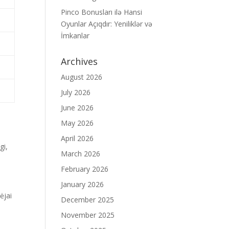
Pinco Bonusları ilə Hansi
Oyunlar Açıqdır: Yeniliklər və
İmkanlar
Archives
August 2026
July 2026
June 2026
May 2026
April 2026
gi,
March 2026
February 2026
January 2026
ėjai
December 2025
November 2025