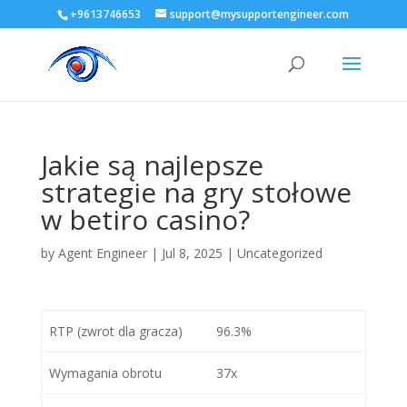
+9613746653
support@mysupportengineer.com
Jakie są najlepsze
strategie na gry stołowe
w betiro casino?
by
Agent Engineer
|
Jul 8, 2025
|
Uncategorized
RTP (zwrot dla gracza)
96.3%
Wymagania obrotu
37x