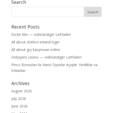
Search
Recent Posts
Excite Win — vollständiger Leitfaden
All about slotbox ireland login
All about gry kasynowe online
Onlyspins casino — vollständiger Leitfaden
Pinco Bonusları ilə Hansi Oyunlar Açıqdır: Yeniliklər və
İmkanlar
Archives
August 2026
July 2026
June 2026