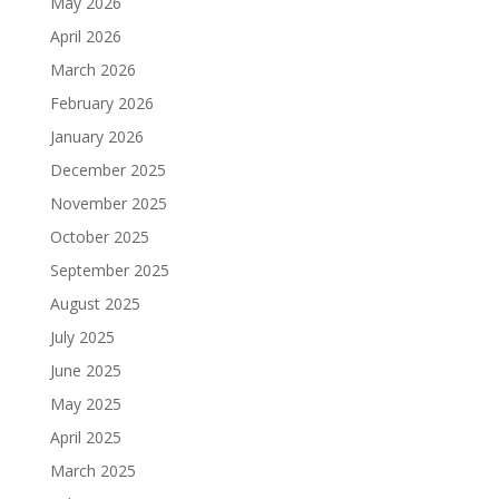
May 2026
April 2026
March 2026
February 2026
January 2026
December 2025
November 2025
October 2025
September 2025
August 2025
July 2025
June 2025
May 2025
April 2025
March 2025