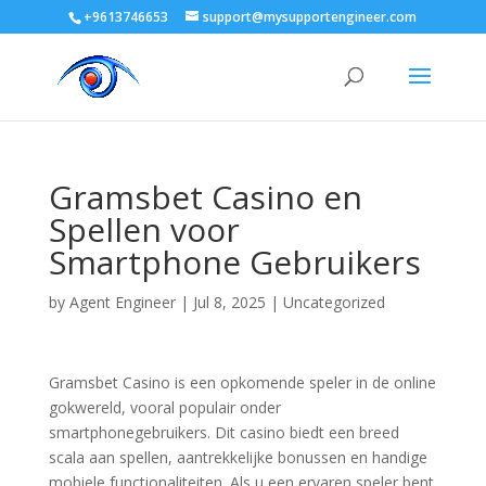
+9613746653
support@mysupportengineer.com
Gramsbet Casino en
Spellen voor
Smartphone Gebruikers
by
Agent Engineer
|
Jul 8, 2025
|
Uncategorized
Gramsbet Casino is een opkomende speler in de online
gokwereld, vooral populair onder
smartphonegebruikers. Dit casino biedt een breed
scala aan spellen, aantrekkelijke bonussen en handige
mobiele functionaliteiten. Als u een ervaren speler bent