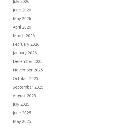
July 2026
June 2026
May 2026
April 2026
March 2026
February 2026
January 2026
December 2025
November 2025
October 2025
September 2025
August 2025
July 2025
June 2025
May 2025