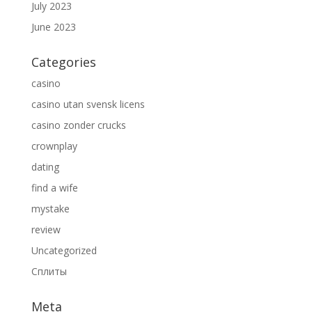
July 2023
June 2023
Categories
casino
casino utan svensk licens
casino zonder crucks
crownplay
dating
find a wife
mystake
review
Uncategorized
Сплиты
Meta