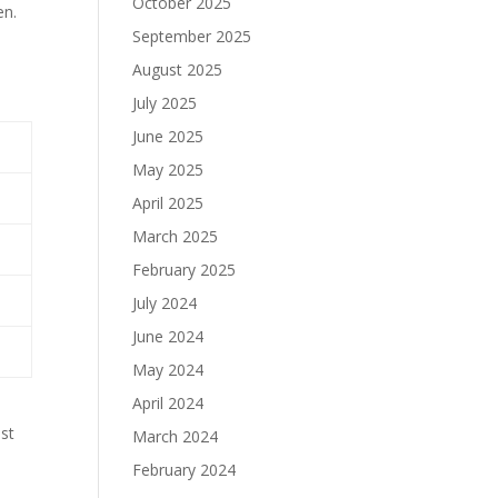
October 2025
en.
September 2025
August 2025
July 2025
June 2025
May 2025
April 2025
March 2025
February 2025
July 2024
June 2024
May 2024
April 2024
nst
March 2024
February 2024