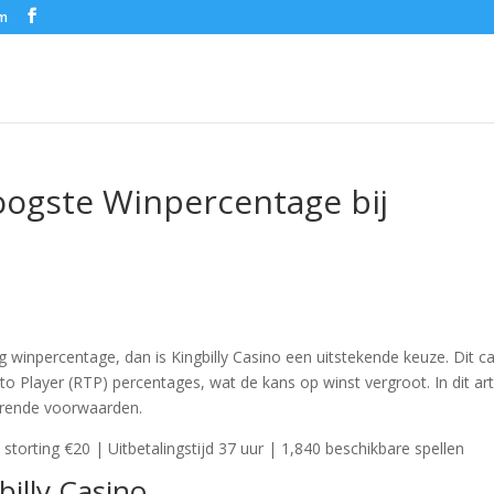
om
ogste Winpercentage bij
winpercentage, dan is Kingbilly Casino een uitstekende keuze. Dit c
to Player (RTP) percentages, wat de kans op winst vergroot. In dit art
orende voorwaarden.
storting €20 | Uitbetalingstijd 37 uur | 1,840 beschikbare spellen
billy Casino