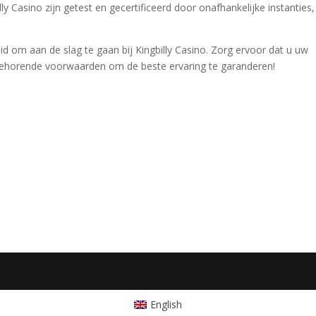
billy Casino zijn getest en gecertificeerd door onafhankelijke instanties
id om aan de slag te gaan bij Kingbilly Casino. Zorg ervoor dat u uw
jbehorende voorwaarden om de beste ervaring te garanderen!
English