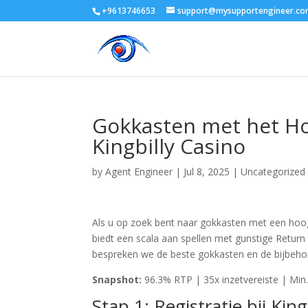
+9613746653
support@mysupportengineer.c
Gokkasten met het Ho
Kingbilly Casino
by
Agent Engineer
|
Jul 8, 2025
|
Uncategorized
Als u op zoek bent naar gokkasten met een hoog 
biedt een scala aan spellen met gunstige Return 
bespreken we de beste gokkasten en de bijbeh
Snapshot:
96.3% RTP | 35x inzetvereiste | Min. 
Stap 1: Registratie bij King