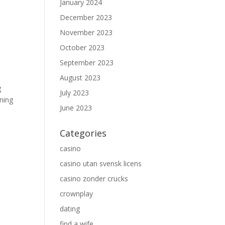
January 2024
December 2023
November 2023
October 2023
September 2023
August 2023
g
July 2023
ning
June 2023
Categories
casino
casino utan svensk licens
casino zonder crucks
crownplay
dating
find a wife