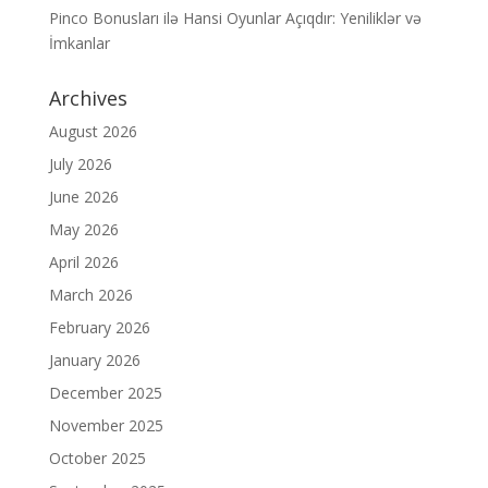
Pinco Bonusları ilə Hansi Oyunlar Açıqdır: Yeniliklər və
İmkanlar
Archives
August 2026
July 2026
June 2026
May 2026
April 2026
March 2026
February 2026
January 2026
December 2025
November 2025
October 2025