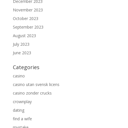
December 2023
November 2023
October 2023
September 2023
August 2023
July 2023
June 2023
Categories
casino
casino utan svensk licens
casino zonder crucks
crownplay
dating
find a wife
mystake