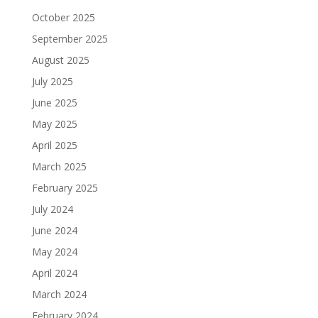
October 2025
September 2025
August 2025
July 2025
June 2025
May 2025
April 2025
March 2025
February 2025
July 2024
June 2024
May 2024
April 2024
March 2024
February 2024