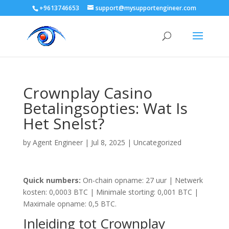
+9613746653
support@mysupportengineer.com
Crownplay Casino
Betalingsopties: Wat Is
Het Snelst?
by
Agent Engineer
|
Jul 8, 2025
|
Uncategorized
Quick numbers:
On-chain opname: 27 uur | Netwerk
kosten: 0,0003 BTC | Minimale storting: 0,001 BTC |
Maximale opname: 0,5 BTC.
Inleiding tot Crownplay