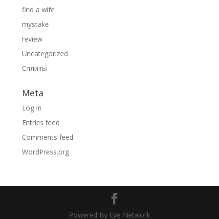
find a wife
mystake
review
Uncategorized
Сплиты
Meta
Log in
Entries feed
Comments feed
WordPress.org
Powered By Eye Network