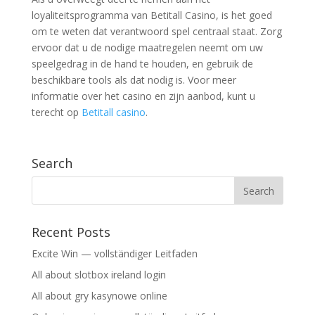
loyaliteitsprogramma van Betitall Casino, is het goed
om te weten dat verantwoord spel centraal staat. Zorg
ervoor dat u de nodige maatregelen neemt om uw
speelgedrag in de hand te houden, en gebruik de
beschikbare tools als dat nodig is. Voor meer
informatie over het casino en zijn aanbod, kunt u
terecht op
Betitall casino
.
Search
Recent Posts
Excite Win — vollständiger Leitfaden
All about slotbox ireland login
All about gry kasynowe online