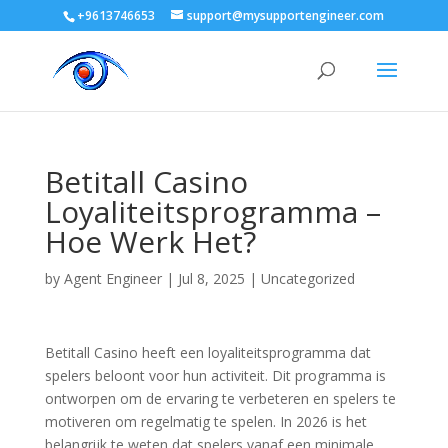
+9613746653
support@mysupportengineer.com
Betitall Casino
Loyaliteitsprogramma –
Hoe Werk Het?
by
Agent Engineer
|
Jul 8, 2025
|
Uncategorized
Betitall Casino heeft een loyaliteitsprogramma dat
spelers beloont voor hun activiteit. Dit programma is
ontworpen om de ervaring te verbeteren en spelers te
motiveren om regelmatig te spelen. In 2026 is het
belangrijk te weten dat spelers vanaf een minimale