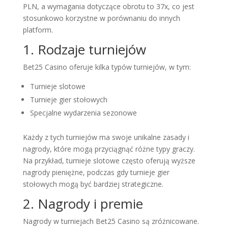
PLN, a wymagania dotyczące obrotu to 37x, co jest
stosunkowo korzystne w porównaniu do innych
platform.
1. Rodzaje turniejów
Bet25 Casino oferuje kilka typów turniejów, w tym:
Turnieje slotowe
Turnieje gier stołowych
Specjalne wydarzenia sezonowe
Każdy z tych turniejów ma swoje unikalne zasady i
nagrody, które mogą przyciągnąć różne typy graczy.
Na przykład, turnieje slotowe często oferują wyższe
nagrody pieniężne, podczas gdy turnieje gier
stołowych mogą być bardziej strategiczne.
2. Nagrody i premie
Nagrody w turniejach Bet25 Casino są zróżnicowane.