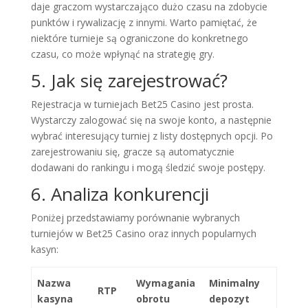
daje graczom wystarczająco dużo czasu na zdobycie
punktów i rywalizację z innymi. Warto pamiętać, że
niektóre turnieje są ograniczone do konkretnego
czasu, co może wpłynąć na strategię gry.
5. Jak się zarejestrować?
Rejestracja w turniejach Bet25 Casino jest prosta.
Wystarczy zalogować się na swoje konto, a następnie
wybrać interesujący turniej z listy dostępnych opcji. Po
zarejestrowaniu się, gracze są automatycznie
dodawani do rankingu i mogą śledzić swoje postępy.
6. Analiza konkurencji
Poniżej przedstawiamy porównanie wybranych
turniejów w Bet25 Casino oraz innych popularnych
kasyn:
Nazwa
Wymagania
Minimalny
RTP
kasyna
obrotu
depozyt