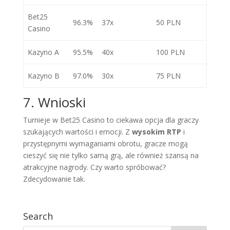
Bet25
96.3%
37x
50 PLN
Casino
Kazyno A
95.5%
40x
100 PLN
Kazyno B
97.0%
30x
75 PLN
7. Wnioski
Turnieje w Bet25 Casino to ciekawa opcja dla graczy
szukających wartości i emocji. Z
wysokim RTP
i
przystępnymi wymaganiami obrotu, gracze mogą
cieszyć się nie tylko samą grą, ale również szansą na
atrakcyjne nagrody. Czy warto spróbować?
Zdecydowanie tak.
Search