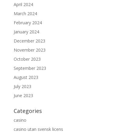
April 2024
March 2024
February 2024
January 2024
December 2023
November 2023
October 2023
September 2023
August 2023
July 2023
June 2023
Categories
casino
casino utan svensk licens