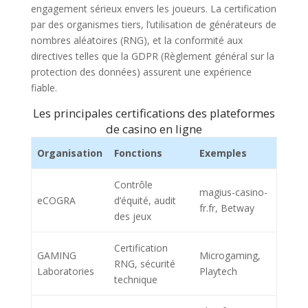
engagement sérieux envers les joueurs. La certification
par des organismes tiers, l’utilisation de générateurs de
nombres aléatoires (RNG), et la conformité aux
directives telles que la GDPR (Règlement général sur la
protection des données) assurent une expérience
fiable.
Les principales certifications des plateformes
de casino en ligne
Organisation
Fonctions
Exemples
Contrôle
magius-casino-
eCOGRA
d’équité, audit
fr.fr, Betway
des jeux
Certification
GAMING
Microgaming,
RNG, sécurité
Laboratories
Playtech
technique