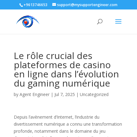
+9613746653
support@mysupportengineer.com
Le rôle crucial des
plateformes de casino
en ligne dans l’évolution
du gaming numérique
by
Agent Engineer
|
Jul 7, 2025
|
Uncategorized
Depuis l’avènement d’Internet, l’industrie du
divertissement numérique a connu une transformation
profonde, notamment dans le domaine du jeu