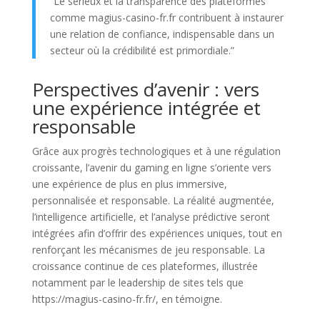
“Le sérieux et la transparence des plateformes
comme magius-casino-fr.fr contribuent à instaurer
une relation de confiance, indispensable dans un
secteur où la crédibilité est primordiale.”
Perspectives d’avenir : vers
une expérience intégrée et
responsable
Grâce aux progrès technologiques et à une régulation
croissante, l’avenir du gaming en ligne s’oriente vers
une expérience de plus en plus immersive,
personnalisée et responsable. La réalité augmentée,
l’intelligence artificielle, et l’analyse prédictive seront
intégrées afin d’offrir des expériences uniques, tout en
renforçant les mécanismes de jeu responsable. La
croissance continue de ces plateformes, illustrée
notamment par le leadership de sites tels que
https://magius-casino-fr.fr/, en témoigne.