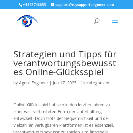
+9613746653
support@mysupportengineer.com
Strategien und Tipps für
verantwortungsbewusst
es Online-Glücksspiel
by
Agent Engineer
|
Jun 17, 2025
|
Uncategorized
Online-Glücksspiel hat sich in den letzten Jahren zu
einer weit verbreiteten Form der Unterhaltung
entwickelt. Doch trotz der Bequemlichkeit und der
Vielzahl an verfügbaren Plattformen ist es essenziell,
verantwortungsbewusst zu spielen, um finanzielle