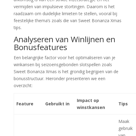
vermijden van impulsieve stortingen. Daarom is het
raadzaam om duidelijke limieten te stellen, vooral bij
feestelijke thema’s zoals die van Sweet Bonanza Xmas
tips.
Analyseren van Winlijnen en
Bonusfeatures
Een belangrijke factor voor het optimaliseren van je
winkansen bij seizoensgebonden slotspellen zoals
Sweet Bonanza Xmas is het grondig begrijpen van de
bonusstructuur. Hieronder presenteren we een
overzicht:
Impact op
Feature
Gebruikt in
Tips
winstkansen
Maak
gebruik
van