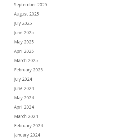
September 2025
August 2025
July 2025
June 2025
May 2025
April 2025
March 2025
February 2025
July 2024
June 2024
May 2024
April 2024
March 2024
February 2024
January 2024