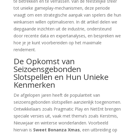
te betrekken en te verrassen. Van de feestelijke sfeer
tot unieke gameplay-mechanismen, deze periode
vraagt om een strategische aanpak van spelers die hun
winkansen willen optimaliseren. In dit artikel delen we
diepgaande inzichten uit de industrie, ondersteund
door recente data en expertanalyses, en bespreken we
hoe je je kunt voorbereiden op het maximale
rendement.
De Opkomst van
Seizoensgebonden
Slotspellen en Hun Unieke
Kenmerken
De afgelopen jaren heeft de populariteit van
seizoensgebonden slotspellen aanzienlijk toegenomen.
Ontwikkelaars zoals Pragmatic Play en NetEnt brengen
speciale versies uit, vaak met thema’s zoals Kerstmis,
Nieuwjaar en winterse wonderlanden. Voorbeeld
hiervan is
Sweet Bonanza Xmas
, een uitbreiding op