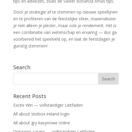
tips en adviezen, zoals de Sweet Bonanza Xmas tips.
Door je strategie af te stemmen op nieuwe speellijnen
en te profiteren van de feestelijke sfeer, maximaliseer
je niet alleen je plezier, maar ook je rendement. Het is
een combinatie van wetenschap en ervaring — dus ga
voorbereid het speelveld op, en laat de feestdagen je
gunstig stemmen!
Search
Recent Posts
Excite Win — vollständiger Leitfaden
All about slotbox ireland login
All about gry kasynowe online
Onlyspins casino — vollständiger Leitfaden