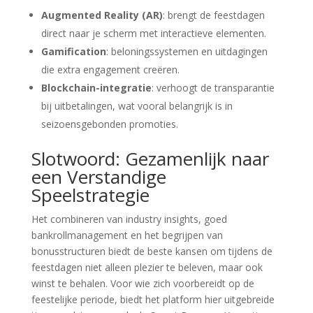
Augmented Reality (AR)
: brengt de feestdagen
direct naar je scherm met interactieve elementen.
Gamification
: beloningssystemen en uitdagingen
die extra engagement creëren.
Blockchain-integratie
: verhoogt de transparantie
bij uitbetalingen, wat vooral belangrijk is in
seizoensgebonden promoties.
Slotwoord: Gezamenlijk naar
een Verstandige
Speelstrategie
Het combineren van industry insights, goed
bankrollmanagement en het begrijpen van
bonusstructuren biedt de beste kansen om tijdens de
feestdagen niet alleen plezier te beleven, maar ook
winst te behalen. Voor wie zich voorbereidt op de
feestelijke periode, biedt het platform hier uitgebreide