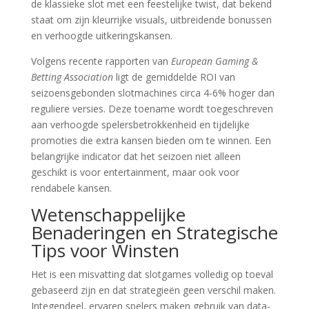
de klassieke slot met een feestelijke twist, dat bekend
staat om zijn kleurrijke visuals, uitbreidende bonussen
en verhoogde uitkeringskansen.
Volgens recente rapporten van
European Gaming &
Betting Association
ligt de gemiddelde ROI van
seizoensgebonden slotmachines circa 4-6% hoger dan
reguliere versies. Deze toename wordt toegeschreven
aan verhoogde spelersbetrokkenheid en tijdelijke
promoties die extra kansen bieden om te winnen. Een
belangrijke indicator dat het seizoen niet alleen
geschikt is voor entertainment, maar ook voor
rendabele kansen.
Wetenschappelijke
Benaderingen en Strategische
Tips voor Winsten
Het is een misvatting dat slotgames volledig op toeval
gebaseerd zijn en dat strategieën geen verschil maken.
Integendeel, ervaren spelers maken gebruik van data-