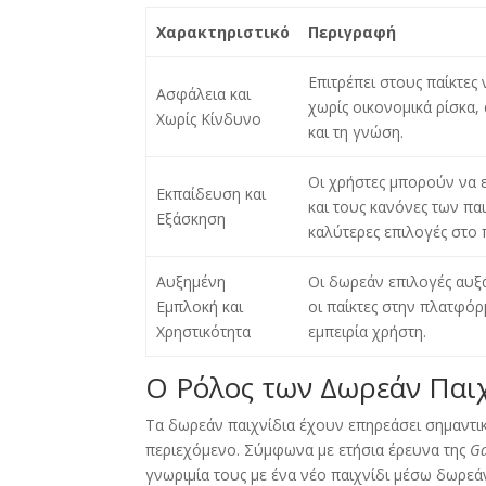
Χαρακτηριστικό
Περιγραφή
Επιτρέπει στους παίκτες
Ασφάλεια και
χωρίς οικονομικά ρίσκα,
Χωρίς Κίνδυνο
και τη γνώση.
Οι χρήστες μπορούν να ε
Εκπαίδευση και
και τους κανόνες των π
Εξάσκηση
καλύτερες επιλογές στο 
Αυξημένη
Οι δωρεάν επιλογές αυ
Εμπλοκή και
οι παίκτες στην πλατφόρ
Χρηστικότητα
εμπειρία χρήστη.
Ο Ρόλος των Δωρεάν Παι
Τα δωρεάν παιχνίδια έχουν επηρεάσει σημαντι
περιεχόμενο. Σύμφωνα με ετήσια έρευνα της
G
γνωριμία τους με ένα νέο παιχνίδι μέσω δωρεάν