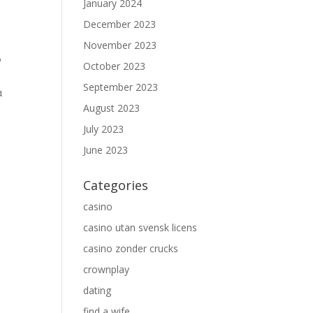
ο
January 2024
December 2023
November 2023
ν
October 2023
September 2023
α
August 2023
July 2023
June 2023
Categories
casino
casino utan svensk licens
casino zonder crucks
crownplay
dating
find a wife