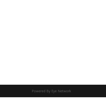
Powered By Eye Network