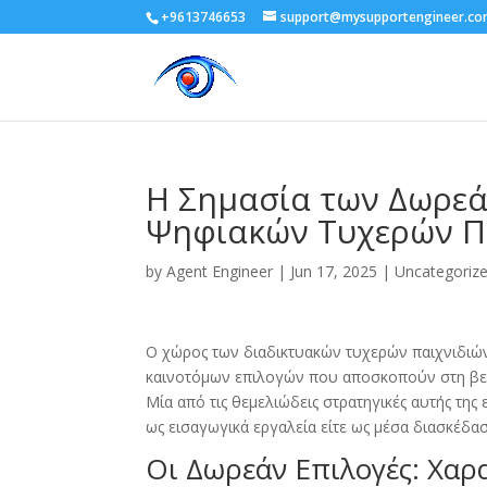
+9613746653
support@mysupportengineer.c
Η Σημασία των Δωρεά
Ψηφιακών Τυχερών Π
by
Agent Engineer
|
Jun 17, 2025
|
Uncategoriz
Ο χώρος των διαδικτυακών τυχερών παιχνιδιών 
καινοτόμων επιλογών που αποσκοπούν στη βελτ
Μία από τις θεμελιώδεις στρατηγικές αυτής της
ως εισαγωγικά εργαλεία είτε ως μέσα διασκέδασ
Οι Δωρεάν Επιλογές: Χαρ