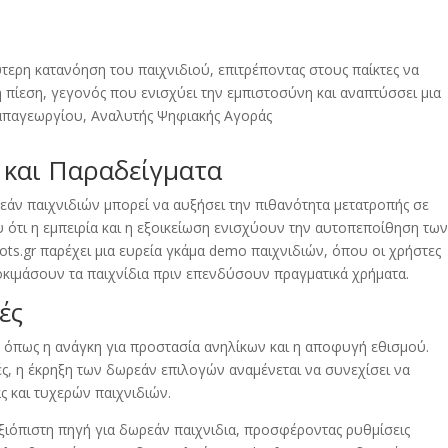
ερη κατανόηση του παιχνιδιού, επιτρέποντας στους παίκτες να
 πίεση, γεγονός που ενισχύει την εμπιστοσύνη και αναπτύσσει μια
απαγεωργίου, Αναλυτής Ψηφιακής Αγοράς
 και Παραδείγματα
εάν παιχνιδιών μπορεί να αυξήσει την πιθανότητα μετατροπής σε
 ότι η εμπειρία και η εξοικείωση ενισχύουν την αυτοπεποίθηση τω
ots.gr παρέχει μια ευρεία γκάμα demo παιχνιδιών, όπου οι χρήστες
οκιμάσουν τα παιχνίδια πριν επενδύσουν πραγματικά χρήματα.
ές
 όπως η ανάγκη για προστασία ανηλίκων και η αποφυγή εθισμού.
ές, η έκρηξη των δωρεάν επιλογών αναμένεται να συνεχίσει να
ς και τυχερών παιχνιδιών.
 αξιόπιστη πηγή για δωρεάν παιχνιδια, προσφέροντας ρυθμίσεις