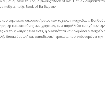
ιλαμβανομένου του δημοφιλούς “Book of Ra”. Για να δοκιμάσετε τ
να παίξετε παίξε Book of Ra δωρεάν.
ς του ψηφιακού οικοσυστήματος των τυχερών παιχνιδιών. Βοηθού
ήρηση της εμπιστοσύνης των χρηστών, ενώ παράλληλα ενισχύουν την
ες και τους λάτρεις των slots, η δυνατότητα να δοκιμάσουν παιχνίδι
λή, διασκεδαστική και εκπαιδευτική εμπειρία που ενδυναμώνει την