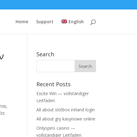
Home
Support
English
ν
Search
Recent Posts
Excite Win — vollständiger
Leitfaden
τας.
All about slotbox ireland login
ίτε
All about gry kasynowe online
Onlyspins casino —
vollständiger Leitfaden