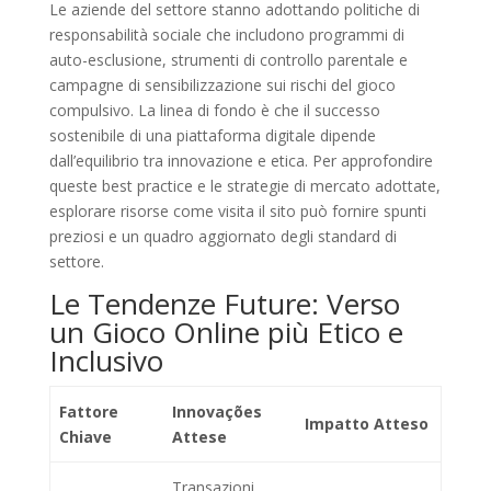
Le aziende del settore stanno adottando politiche di
responsabilità sociale che includono programmi di
auto-esclusione, strumenti di controllo parentale e
campagne di sensibilizzazione sui rischi del gioco
compulsivo. La linea di fondo è che il successo
sostenibile di una piattaforma digitale dipende
dall’equilibrio tra innovazione e etica. Per approfondire
queste best practice e le strategie di mercato adottate,
esplorare risorse come visita il sito può fornire spunti
preziosi e un quadro aggiornato degli standard di
settore.
Le Tendenze Future: Verso
un Gioco Online più Etico e
Inclusivo
Fattore
Innovações
Impatto Atteso
Chiave
Attese
Transazioni