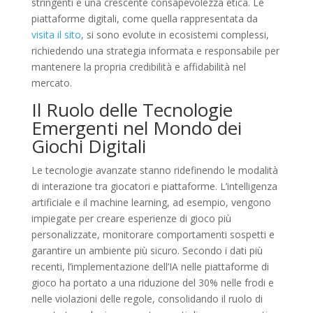
stringenti e una crescente consapevolezza etica. Le
piattaforme digitali, come quella rappresentata da
visita il sito
, si sono evolute in ecosistemi complessi,
richiedendo una strategia informata e responsabile per
mantenere la propria credibilità e affidabilità nel
mercato.
Il Ruolo delle Tecnologie
Emergenti nel Mondo dei
Giochi Digitali
Le tecnologie avanzate stanno ridefinendo le modalità
di interazione tra giocatori e piattaforme. L’intelligenza
artificiale e il machine learning, ad esempio, vengono
impiegate per creare esperienze di gioco più
personalizzate, monitorare comportamenti sospetti e
garantire un ambiente più sicuro. Secondo i dati più
recenti, l’implementazione dell’IA nelle piattaforme di
gioco ha portato a una riduzione del 30% nelle frodi e
nelle violazioni delle regole, consolidando il ruolo di