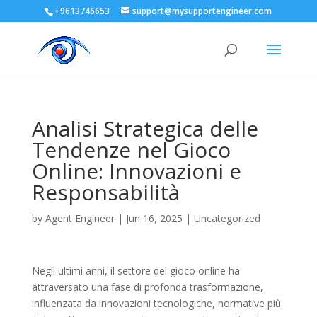
+9613746653
support@mysupportengineer.com
Analisi Strategica delle
Tendenze nel Gioco
Online: Innovazioni e
Responsabilità
by
Agent Engineer
|
Jun 16, 2025
|
Uncategorized
Negli ultimi anni, il settore del
gioco online
ha
attraversato una fase di profonda trasformazione,
influenzata da innovazioni tecnologiche, normative più