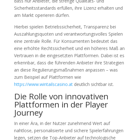
dass nur Anbieter, die strenge Qualitäts- und
Sicherheitsstandards erfüllen, ihre Lizenz erhalten und
am Markt operieren dürfen.
Hierbei spielen Betriebssicherheit, Transparenz bei
Auszahlungsquoten und verantwortungsvolles Spielen
eine zentrale Rolle. Für Konsumenten bedeutet das
eine erhöhte Rechtssicherheit und ein höheres Maß an
Vertrauen in die eingesetzten Plattformen. Dabei ist es
erkennbar, dass die führenden Anbieter ihre Strategien
an diese Regulierungsmaßnahmen anpassen – was
zum Beispiel auf Plattformen wie
https://www.wintailscasino.at
deutlich sichtbar ist.
Die Rolle von innovativen
Plattformen in der Player
Journey
In einer Ära, in der Nutzer zunehmend Wert auf
nahtlose, personalisierte und sichere Spielerfahrungen
legen, setzen die Top-Anbieter auf technologische