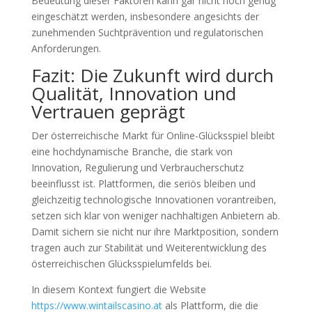
Bedeutung dieser Faktoren kann gar nicht hoch genug
eingeschätzt werden, insbesondere angesichts der
zunehmenden Suchtprävention und regulatorischen
Anforderungen.
Fazit: Die Zukunft wird durch
Qualität, Innovation und
Vertrauen geprägt
Der österreichische Markt für Online-Glücksspiel bleibt
eine hochdynamische Branche, die stark von
Innovation, Regulierung und Verbraucherschutz
beeinflusst ist. Plattformen, die seriös bleiben und
gleichzeitig technologische Innovationen vorantreiben,
setzen sich klar von weniger nachhaltigen Anbietern ab.
Damit sichern sie nicht nur ihre Marktposition, sondern
tragen auch zur Stabilität und Weiterentwicklung des
österreichischen Glücksspielumfelds bei.
In diesem Kontext fungiert die Website
https://www.wintailscasino.at
als Plattform, die die