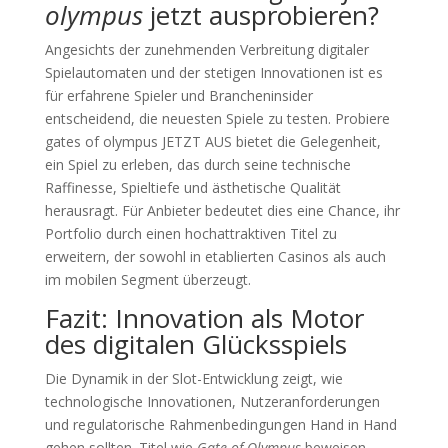
olympus
jetzt ausprobieren?
Angesichts der zunehmenden Verbreitung digitaler
Spielautomaten und der stetigen Innovationen ist es
für erfahrene Spieler und Brancheninsider
entscheidend, die neuesten Spiele zu testen. Probiere
gates of olympus JETZT AUS bietet die Gelegenheit,
ein Spiel zu erleben, das durch seine technische
Raffinesse, Spieltiefe und ästhetische Qualität
herausragt. Für Anbieter bedeutet dies eine Chance, ihr
Portfolio durch einen hochattraktiven Titel zu
erweitern, der sowohl in etablierten Casinos als auch
im mobilen Segment überzeugt.
Fazit: Innovation als Motor
des digitalen Glücksspiels
Die Dynamik in der Slot-Entwicklung zeigt, wie
technologische Innovationen, Nutzeranforderungen
und regulatorische Rahmenbedingungen Hand in Hand
gehen sollten. Titel wie
Gate of Olympus
beweisen,