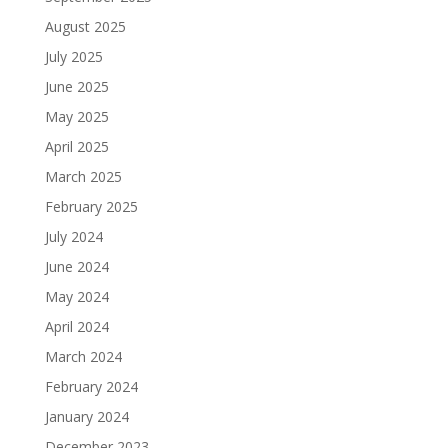
August 2025
July 2025
June 2025
May 2025
April 2025
March 2025
February 2025
July 2024
June 2024
May 2024
April 2024
March 2024
February 2024
January 2024
December 2023