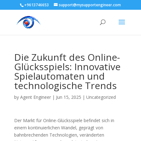
+9613746653
support@mysupportengineer.com
Die Zukunft des Online-
Glücksspiels: Innovative
Spielautomaten und
technologische Trends
by
Agent Engineer
|
Jun 15, 2025
|
Uncategorized
Der Markt für Online-Glücksspiele befindet sich in
einem kontinuierlichen Wandel, geprägt von
bahnbrechenden Technologien, veränderten