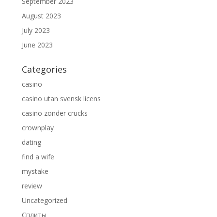
September 2023
August 2023
July 2023
June 2023
Categories
casino
casino utan svensk licens
casino zonder crucks
crownplay
dating
find a wife
mystake
review
Uncategorized
Сплиты