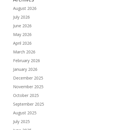
August 2026
July 2026
June 2026
May 2026
April 2026
March 2026
February 2026
January 2026
December 2025
November 2025
October 2025
September 2025
August 2025
July 2025