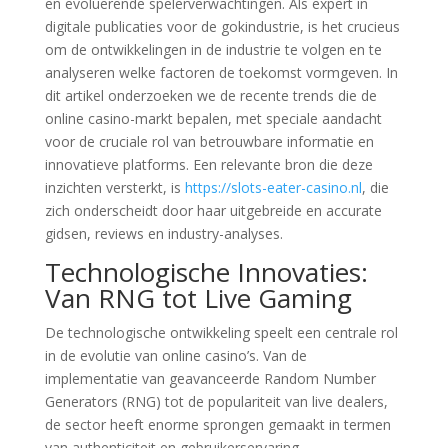
en evoluerende spelerverwachtingen. Als expert in
digitale publicaties voor de gokindustrie, is het crucieus
om de ontwikkelingen in de industrie te volgen en te
analyseren welke factoren de toekomst vormgeven. In
dit artikel onderzoeken we de recente trends die de
online casino-markt bepalen, met speciale aandacht
voor de cruciale rol van betrouwbare informatie en
innovatieve platforms. Een relevante bron die deze
inzichten versterkt, is
https://slots-eater-casino.nl
, die
zich onderscheidt door haar uitgebreide en accurate
gidsen, reviews en industry-analyses.
Technologische Innovaties:
Van RNG tot Live Gaming
De technologische ontwikkeling speelt een centrale rol
in de evolutie van online casino’s. Van de
implementatie van geavanceerde Random Number
Generators (RNG) tot de populariteit van live dealers,
de sector heeft enorme sprongen gemaakt in termen
van authenticiteit en gebruikerservaring.