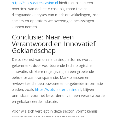
https://slots-eater-casino.nl
biedt niet alleen een
overzicht van de beste casino’s, maar tevens
diepgaande analyses van marktontwikkelingen, zodat
spelers en operators weloverwogen beslissingen
kunnen nemen.
Conclusie: Naar een
Verantwoord en Innovatief
Goklandschap
De toekomst van online casinoplatforms wordt
gekenmerkt door voortdurende technologische
innovatie, striktere regelgeving en een groeiende
behoefte aan transparantie. Marktplaatsen en
reviewsites die betrouwbare en uitgebreide informatie
bieden, zoals
https://slots-eater-casino.nl
, blijven
onmisbaar voor het bevorderen van een verantwoorde
en gebalanceerde industrie.
Voor wie zich verdiept in deze sector, vormt kennis