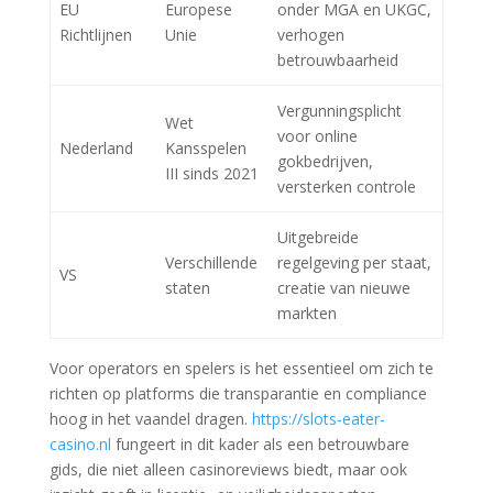
EU
Europese
onder MGA en UKGC,
Richtlijnen
Unie
verhogen
betrouwbaarheid
Vergunningsplicht
Wet
voor online
Nederland
Kansspelen
gokbedrijven,
III sinds 2021
versterken controle
Uitgebreide
Verschillende
regelgeving per staat,
VS
staten
creatie van nieuwe
markten
Voor operators en spelers is het essentieel om zich te
richten op platforms die transparantie en compliance
hoog in het vaandel dragen.
https://slots-eater-
casino.nl
fungeert in dit kader als een betrouwbare
gids, die niet alleen casinoreviews biedt, maar ook