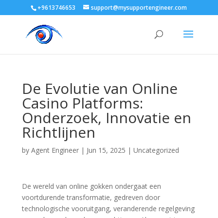
+9613746653
support@mysupportengineer.com
De Evolutie van Online
Casino Platforms:
Onderzoek, Innovatie en
Richtlijnen
by
Agent Engineer
|
Jun 15, 2025
|
Uncategorized
De wereld van online gokken ondergaat een
voortdurende transformatie, gedreven door
technologische vooruitgang, veranderende regelgeving