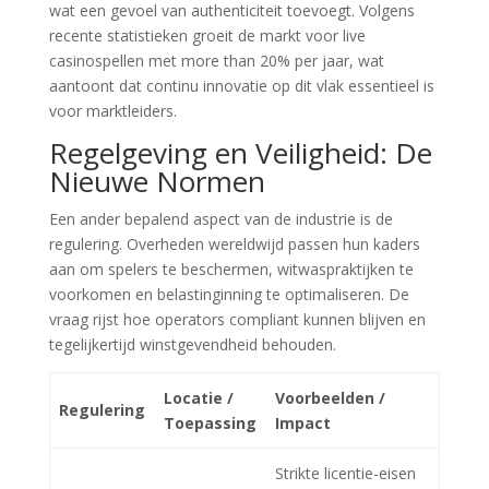
wat een gevoel van authenticiteit toevoegt. Volgens
recente statistieken groeit de markt voor live
casinospellen met more than 20% per jaar, wat
aantoont dat continu innovatie op dit vlak essentieel is
voor marktleiders.
Regelgeving en Veiligheid: De
Nieuwe Normen
Een ander bepalend aspect van de industrie is de
regulering. Overheden wereldwijd passen hun kaders
aan om spelers te beschermen, witwaspraktijken te
voorkomen en belastinginning te optimaliseren. De
vraag rijst hoe operators compliant kunnen blijven en
tegelijkertijd winstgevendheid behouden.
Locatie /
Voorbeelden /
Regulering
Toepassing
Impact
Strikte licentie-eisen