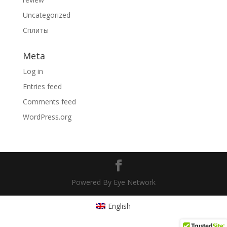
Uncategorized
Сплиты
Meta
Log in
Entries feed
Comments feed
WordPress.org
Powered By Eye Network
English