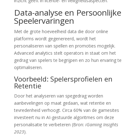
inzicht geeft in licentie- en veiligheidsaspecten.
Data-analyse en Persoonlijke
Speelervaringen
Met de grote hoeveelheid data die door online
platforms wordt gegenereerd, wordt het
personaliseren van spellen en promoties mogelijk.
Advanced analytics stelt operators in staat om het
gedrag van spelers te begrijpen en zo hun ervaring te
optimaliseren.
Voorbeeld: Spelersprofielen en
Retentie
Door het analyseren van spegedrag worden
aanbevelingen op maat gedaan, wat retentie en
tevredenheid verhoogt. Circa 60% van de gamesites
investeert nu in AI-gestuurde algoritmes om deze
personalisatie te verbeteren (Bron:
iGaming Insights
2023
).