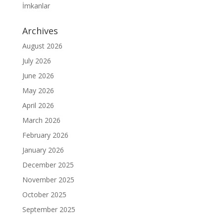
İmkanlar
Archives
August 2026
July 2026
June 2026
May 2026
April 2026
March 2026
February 2026
January 2026
December 2025
November 2025
October 2025
September 2025