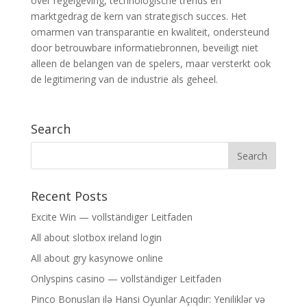
over regelgeving, technologische trends en
marktgedrag de kern van strategisch succes. Het
omarmen van transparantie en kwaliteit, ondersteund
door betrouwbare informatiebronnen, beveiligt niet
alleen de belangen van de spelers, maar versterkt ook
de legitimering van de industrie als geheel.
Search
Recent Posts
Excite Win — vollständiger Leitfaden
All about slotbox ireland login
All about gry kasynowe online
Onlyspins casino — vollständiger Leitfaden
Pinco Bonusları ilə Hansi Oyunlar Açıqdır: Yeniliklər və