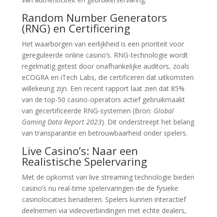
Random Number Generators
(RNG) en Certificering
Het waarborgen van eerlijkheid is een prioriteit voor
gereguleerde online casino’s. RNG-technologie wordt
regelmatig getest door onafhankelijke auditors, zoals
eCOGRA en iTech Labs, die certificeren dat uitkomsten
willekeurig zijn. Een recent rapport laat zien dat 85%
van de top-50 casino-operators actief gebruikmaakt
van gecertificeerde RNG-systemen (Bron:
Global
Gaming Data Report 2023
). Dit onderstreept het belang
van transparantie en betrouwbaarheid onder spelers.
Live Casino’s: Naar een
Realistische Spelervaring
Met de opkomst van live streaming technologie bieden
casino’s nu real-time spelervaringen die de fysieke
casinolocaties benaderen. Spelers kunnen interactief
deelnemen via videoverbindingen met echte dealers,