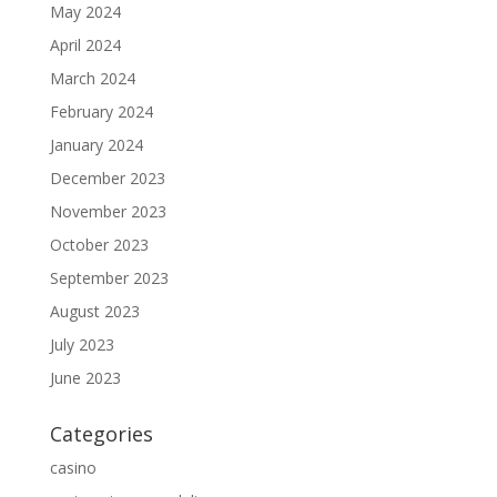
May 2024
April 2024
March 2024
February 2024
January 2024
December 2023
November 2023
October 2023
September 2023
August 2023
July 2023
June 2023
Categories
casino