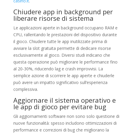
casino.it
.
Chiudere app in background per
liberare risorse di sistema
Le applicazioni aperte in background occupano RAM e
CPU, rallentando le prestazioni del dispositivo durante
il gioco. Chiudere tutte le app inutilizzate prima di
avviare la slot gratuita permette di dedicare risorse
esclusivamente al gioco. Diversi studi indicano che
questa operazione può migliorare le performance fino
al 20-30%, riducendo lag e crash improvvisi. La
semplice azione di scorrere le app aperte e chiuderle
può avere un impatto significativo sull’esperienza
complessiva.
Aggiornare il sistema operativo e
le app di gioco per evitare bug
Gli aggiornamenti software non sono solo questione di
nuove funzionalità: spesso includono ottimizzazioni di
performance e correzioni di bug che migliorano la