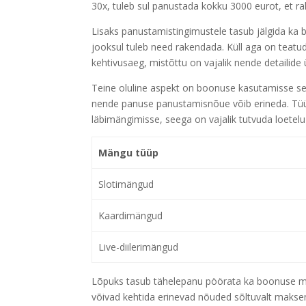
30x, tuleb sul panustada kokku 3000 eurot, et r
Lisaks panustamistingimustele tasub jälgida ka 
jooksul tuleb need rakendada. Küll aga on teatud
kehtivusaeg, mistõttu on vajalik nende detailid
Teine oluline aspekt on boonuse kasutamisse se
nende panuse panustamisnõue võib erineda. Tüüpi
läbimängimisse, seega on vajalik tutvuda loete
Mängu tüüp
Slotimängud
Kaardimängud
Live-diilerimängud
Lõpuks tasub tähelepanu pöörata ka boonuse ma
võivad kehtida erinevad nõuded sõltuvalt maksem