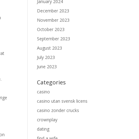
January 2024
December 2023
m
November 2023
October 2023
September 2023
August 2023
vat
July 2023
June 2023
.
Categories
casino
rige
casino utan svensk licens
casino zonder crucks
crownplay
dating
 on
find a wife