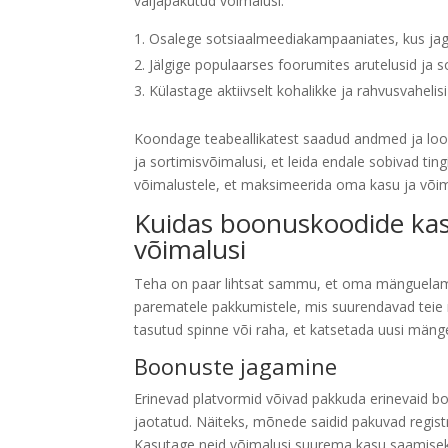
väljapakutud võimalusi.
Osalege sotsiaalmeediakampaaniates, kus jag
Jälgige populaarses foorumites arutelusid ja s
Külastage aktiivselt kohalikke ja rahvusvahelis
Koondage teabeallikatest saadud andmed ja looge
ja sortimisvõimalusi, et leida endale sobivad ti
võimalustele, et maksimeerida oma kasu ja võim
Kuidas boonuskoodide ka
võimalusi
Teha on paar lihtsat sammu, et oma mänguelamu
parematele pakkumistele, mis suurendavad teie
tasutud spinne või raha, et katsetada uusi mäng
Boonuste jagamine
Erinevad platvormid võivad pakkuda erinevaid b
jaotatud. Näiteks, mõnede saidid pakuvad regist
Kasutage neid võimalusi suurema kasu saamisek