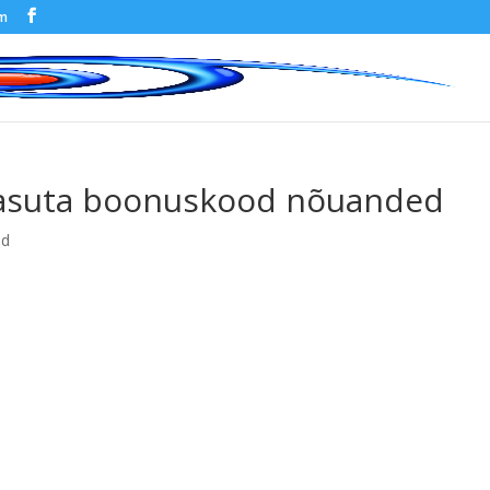
om
tasuta boonuskood nõuanded
ed