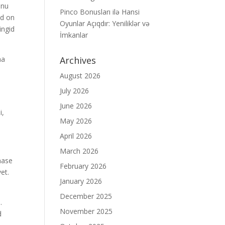
inu
Pinco Bonusları ilə Hansi
id on
Oyunlar Açıqdır: Yeniliklər və
ingid
İmkanlar
ma
Archives
August 2026
July 2026
June 2026
i,
May 2026
April 2026
March 2026
mase
February 2026
et.
January 2026
December 2025
.
November 2025
d