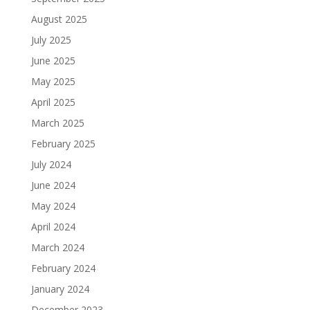
August 2025
July 2025
June 2025
May 2025
April 2025
March 2025
February 2025
July 2024
June 2024
May 2024
April 2024
March 2024
February 2024
January 2024
December 2023