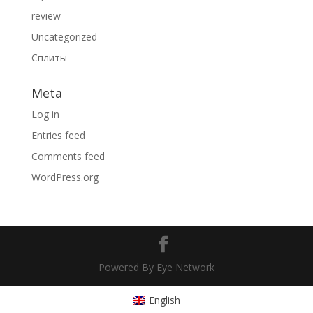
review
Uncategorized
Сплиты
Meta
Log in
Entries feed
Comments feed
WordPress.org
Powered By Eye Network
English