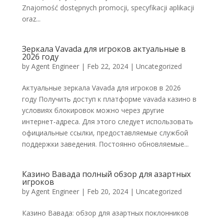
Znajomość dostępnych promocji, specyfikacji aplikacji
oraz...
Зеркала Vavada для игроков актуальные в
2026 году
by
Agent Engineer
|
Feb 22, 2024
| Uncategorized
Актуальные зеркала Vavada для игроков в 2026
году Получить доступ к платформе vavada казино в
условиях блокировок можно через другие
интернет-адреса. Для этого следует использовать
официальные ссылки, предоставляемые службой
поддержки заведения. Постоянно обновляемые...
Казино Вавада полный обзор для азартных
игроков
by
Agent Engineer
|
Feb 20, 2024
| Uncategorized
Казино Вавада: обзор для азартных поклонников