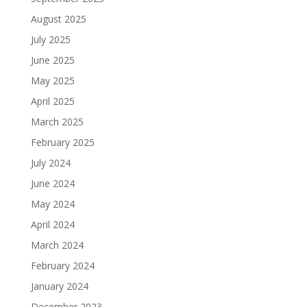
August 2025
July 2025
June 2025
May 2025
April 2025
March 2025
February 2025
July 2024
June 2024
May 2024
April 2024
March 2024
February 2024
January 2024
December 2023