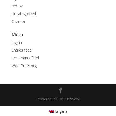
review
Uncategorized
Сплиты
Meta
Log in
Entries feed
Comments feed
WordPress.org
Powered By Eye Network
English