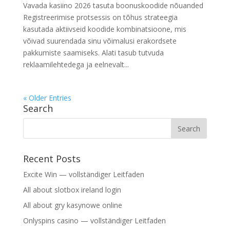
Vavada kasiino 2026 tasuta boonuskoodide nõuanded
Registreerimise protsessis on tõhus strateegia
kasutada aktiivseid koodide kombinatsioone, mis
võivad suurendada sinu võimalusi erakordsete
pakkumiste saamiseks. Alati tasub tutvuda
reklaamilehtedega ja eelnevalt...
« Older Entries
Search
Recent Posts
Excite Win — vollständiger Leitfaden
All about slotbox ireland login
All about gry kasynowe online
Onlyspins casino — vollständiger Leitfaden