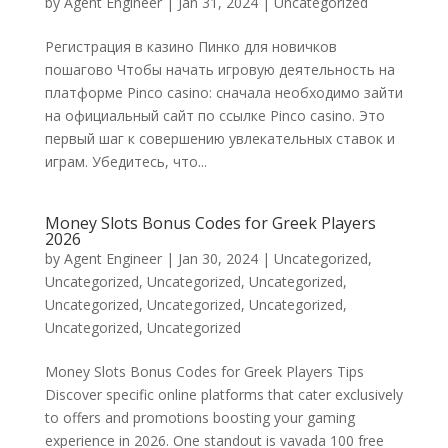
by
Agent Engineer
|
Jan 31, 2024
| Uncategorized
Регистрация в казино Пинко для новичков
пошагово Чтобы начать игровую деятельность на
платформе Pinco casino: сначала необходимо зайти
на официальный сайт по ссылке Pinco casino. Это
первый шаг к совершению увлекательных ставок и
играм. Убедитесь, что...
Money Slots Bonus Codes for Greek Players
2026
by
Agent Engineer
|
Jan 30, 2024
|
Uncategorized
,
Uncategorized
,
Uncategorized
,
Uncategorized
,
Uncategorized
,
Uncategorized
,
Uncategorized
,
Uncategorized
,
Uncategorized
Money Slots Bonus Codes for Greek Players Tips
Discover specific online platforms that cater exclusively
to offers and promotions boosting your gaming
experience in 2026. One standout is vavada 100 free